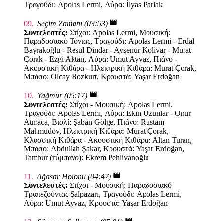
Τραγούδι: Apolas Lermi, Λύρα: İlyas Parlak
movie
09.
Seçim Zamanı (03:53)
Συντελεστές:
Στίχοι: Apolas Lermi, Μουσική:
Παραδοσιακό Τόνιας, Τραγούδι: Apolas Lermi - Erdal
Bayrakoğlu - Resul Dindar - Ayşenur Kolivar - Murat
Çorak - Ezgi Aktan, Λύρα: Umut Ayvaz, Πιάνο -
Ακουστική Κιθάρα - Ηλεκτρική Κιθάρα: Murat Çorak,
Μπάσο: Olcay Bozkurt, Κρουστά: Yaşar Erdoğan
movie
10.
Yağmur (05:17)
Συντελεστές:
Στίχοι - Μουσική: Apolas Lermi,
Τραγούδι: Apolas Lermi, Λύρα: Ekin Uzunlar - Onur
Atmaca, Βιολί: Şaban Gölge, Πιάνο: Rustam
Mahmudov, Ηλεκτρική Κιθάρα: Murat Çorak,
Κλασσική Κιθάρα - Ακουστική Κιθάρα: Altan Turan,
Μπάσο: Abdullah Şakar, Κρουστά: Yaşar Erdoğan,
Tambur (τύμπανο): Ekrem Pehlivanoğlu
movie
11.
Ağasar Horonu (04:47)
Συντελεστές:
Στίχοι - Μουσική: Παραδοσιακό
Τραπεζούντας Şalpazarı, Τραγούδι: Apolas Lermi,
Λύρα: Umut Ayvaz, Κρουστά: Yaşar Erdoğan
movie