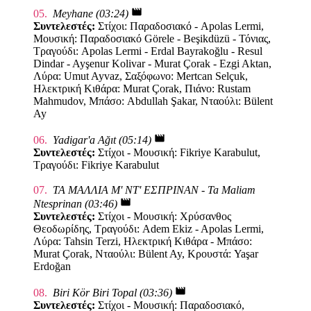
movie
05.
Meyhane (03:24)
Συντελεστές:
Στίχοι: Παραδοσιακό - Apolas Lermi,
Μουσική: Παραδοσιακό Görele - Beşikdüzü - Τόνιας,
Τραγούδι: Apolas Lermi - Erdal Bayrakoğlu - Resul
Dindar - Ayşenur Kolivar - Murat Çorak - Ezgi Aktan,
Λύρα: Umut Ayvaz, Σαξόφωνο: Mertcan Selçuk,
Ηλεκτρική Κιθάρα: Murat Çorak, Πιάνο: Rustam
Mahmudov, Μπάσο: Abdullah Şakar, Νταούλι: Bülent
Ay
movie
06.
Yadigar'a Ağıt (05:14)
Συντελεστές:
Στίχοι - Μουσική: Fikriye Karabulut,
Τραγούδι: Fikriye Karabulut
07.
ΤΑ ΜΑΛΛΙΑ Μ' ΝΤ' ΕΣΠΡΙΝΑΝ - Ta Maliam
movie
Ntesprinan (03:46)
Συντελεστές:
Στίχοι - Μουσική: Χρύσανθος
Θεοδωρίδης, Τραγούδι: Adem Ekiz - Apolas Lermi,
Λύρα: Tahsin Terzi, Ηλεκτρική Κιθάρα - Μπάσο:
Murat Çorak, Νταούλι: Bülent Ay, Κρουστά: Yaşar
Erdoğan
movie
08.
Biri Kör Biri Topal (03:36)
Συντελεστές:
Στίχοι - Μουσική: Παραδοσιακό,