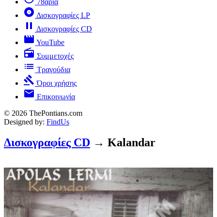
78άρια
album
Δισκογραφίες LP
pause
Δισκογραφίες CD
movie
YouTube
radio
Συμμετοχές
list
Τραγούδια
gavel
Όροι χρήσης
mail
Επικοινωνία
© 2026 ThePontians.com
Designed by:
FindUs
Δισκογραφίες CD
→ Kalandar