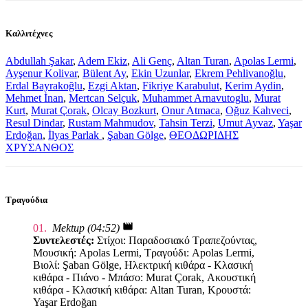
Καλλιτέχνες
Abdullah Şakar
,
Adem Ekiz
,
Ali Genç
,
Altan Turan
,
Apolas Lermi
,
Ayşenur Kolivar
,
Bülent Ay
,
Ekin Uzunlar
,
Ekrem Pehlivanoğlu
,
Erdal Bayrakoğlu
,
Ezgi Aktan
,
Fikriye Karabulut
,
Kerim Aydin
,
Mehmet İnan
,
Mertcan Selçuk
,
Muhammet Arnavutoglu
,
Murat
Kurt
,
Murat Çorak
,
Olcay Bozkurt
,
Onur Atmaca
,
Oğuz Kahveci
,
Resul Dindar
,
Rustam Mahmudov
,
Tahsin Terzi
,
Umut Ayvaz
,
Yaşar
Erdoğan
,
İlyas Parlak
,
Şaban Gölge
,
ΘΕΟΔΩΡΙΔΗΣ
ΧΡΥΣΑΝΘΟΣ
Τραγούδια
movie
01.
Mektup (04:52)
Συντελεστές:
Στίχοι: Παραδοσιακό Τραπεζούντας,
Μουσική: Apolas Lermi, Τραγούδι: Apolas Lermi,
Βιολί: Şaban Gölge, Ηλεκτρική κιθάρα - Κλασική
κιθάρα - Πιάνο - Μπάσο: Murat Çorak, Ακουστική
κιθάρα - Κλασική κιθάρα: Altan Turan, Κρουστά:
Yaşar Erdoğan