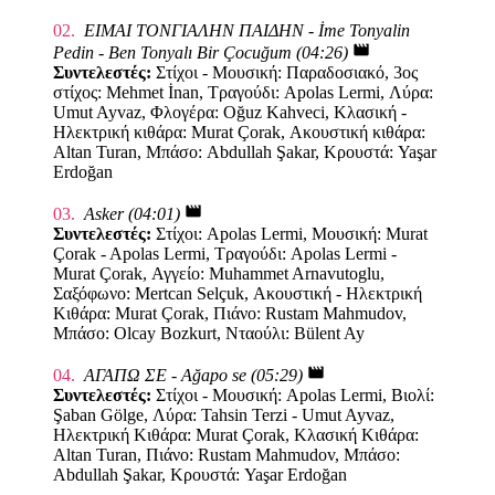
02.
ΕΙΜΑΙ ΤΟΝΓΙΑΛΗΝ ΠΑΙΔΗΝ - İme Tonyalin
movie
Pedin - Ben Tonyalı Bir Çocuğum (04:26)
Συντελεστές:
Στίχοι - Μουσική: Παραδοσιακό, 3ος
στίχος: Mehmet İnan, Τραγούδι: Apolas Lermi, Λύρα:
Umut Ayvaz, Φλογέρα: Oğuz Kahveci, Κλασική -
Ηλεκτρική κιθάρα: Murat Çorak, Ακουστική κιθάρα:
Altan Turan, Μπάσο: Abdullah Şakar, Κρουστά: Yaşar
Erdoğan
movie
03.
Asker (04:01)
Συντελεστές:
Στίχοι: Apolas Lermi, Μουσική: Murat
Çorak - Apolas Lermi, Τραγούδι: Apolas Lermi -
Murat Çorak, Αγγείο: Muhammet Arnavutoglu,
Σαξόφωνο: Mertcan Selçuk, Ακουστική - Ηλεκτρική
Κιθάρα: Murat Çorak, Πιάνο: Rustam Mahmudov,
Μπάσο: Olcay Bozkurt, Νταούλι: Bülent Ay
movie
04.
ΑΓΑΠΩ ΣΕ - Ağapo se (05:29)
Συντελεστές:
Στίχοι - Μουσική: Apolas Lermi, Βιολί:
Şaban Gölge, Λύρα: Tahsin Terzi - Umut Ayvaz,
Ηλεκτρική Κιθάρα: Murat Çorak, Κλασική Κιθάρα:
Altan Turan, Πιάνο: Rustam Mahmudov, Μπάσο:
Abdullah Şakar, Κρουστά: Yaşar Erdoğan