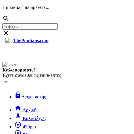
Παρακαλώ περιμένετε...
search
close
ThePontians.com
search
Καλωσορίσατε!
Έχετε συνδεθεί ως επισκέπτης
keyboard_arrow_down
lock
Διαχειριστής
home
Αρχική
mic
Καλλιτέχνες
adjust
45άρια
adjust