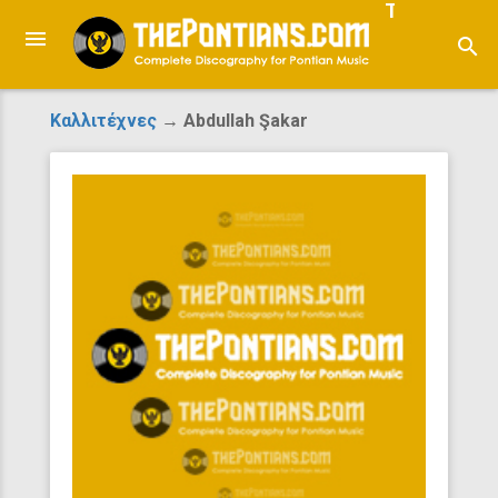
ThePontian
search
Καλλιτέχνες
→ Abdullah Şakar