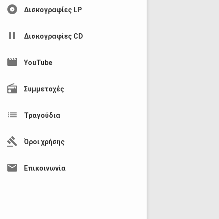
album
Δισκογραφίες LP
pause
Δισκογραφίες CD
movie
YouTube
radio
Συμμετοχές
list
Τραγούδια
gavel
Όροι χρήσης
mail
Επικοινωνία