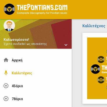
ThePontians.com
Καλλιτέχνες
Καλωσορίσατε!
keyboard_arrow_down
Έχετε συνδεθεί ως επισκέπτης
home
Αρχική
mic
Καλλιτέχνες
adjust
45άρια
adjust
78άρια