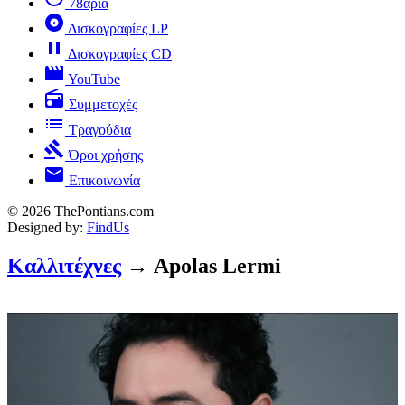
78άρια
album
Δισκογραφίες LP
pause
Δισκογραφίες CD
movie
YouTube
radio
Συμμετοχές
list
Τραγούδια
gavel
Όροι χρήσης
mail
Επικοινωνία
© 2026 ThePontians.com
Designed by:
FindUs
Καλλιτέχνες
→ Apolas Lermi