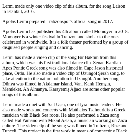
Lermi made only one video clip of this album, for the song Laison ,
in Istanbul, 2016.
Apolas Lermi prepared Trabzonspor's official song in 2017.
Apolas Lermi has published his 4th album called Momoyer in 2018.
Momoyer is a winter festival in Trabzon and similar to the ones
celebrated in worldwide. It is a folk theater performed by a group of
disguised people singing and dancing.
Lermi has made a video clip of the song Bir Baktım from this
album, which was his first traditional dance clip. Senan Kardian
Apes Pontic Greek song was also filmed in Cape Jason historical
place, Ordu. He also made a video clip of Uzungöl Şerah song, to
take attention to the nature pollution in Uzungöl. Another song
Dünya was filmed in Akdamar Island, Van. Kanlı Hemşin,
Memleket, Ah Almanya, Karayemiş Ağacı are some other popular
songs of this album.
Lermi made a duet with Sait Uçar, one of lyra music leaders. He
also made works and concerts with Matthaios Tsahouridis a Greek
musician with Black Sea roots. He also performed a Zaza song
called Hal Yamano with Mikail Aslan, a musician working on Zaza
culture. The video clip of the song was filmed in Trabzon, Rize and
Tunceli. This project is the first work in means of connecting Black