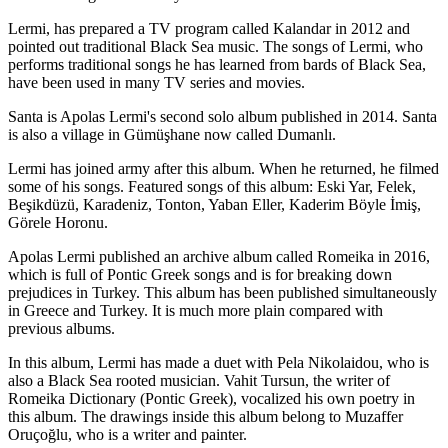
Lermi, has prepared a TV program called Kalandar in 2012 and
pointed out traditional Black Sea music. The songs of Lermi, who
performs traditional songs he has learned from bards of Black Sea,
have been used in many TV series and movies.
Santa is Apolas Lermi's second solo album published in 2014. Santa
is also a village in Gümüşhane now called Dumanlı.
Lermi has joined army after this album. When he returned, he filmed
some of his songs. Featured songs of this album: Eski Yar, Felek,
Beşikdüzü, Karadeniz, Tonton, Yaban Eller, Kaderim Böyle İmiş,
Görele Horonu.
Apolas Lermi published an archive album called Romeika in 2016,
which is full of Pontic Greek songs and is for breaking down
prejudices in Turkey. This album has been published simultaneously
in Greece and Turkey. It is much more plain compared with
previous albums.
In this album, Lermi has made a duet with Pela Nikolaidou, who is
also a Black Sea rooted musician. Vahit Tursun, the writer of
Romeika Dictionary (Pontic Greek), vocalized his own poetry in
this album. The drawings inside this album belong to Muzaffer
Oruçoğlu, who is a writer and painter.