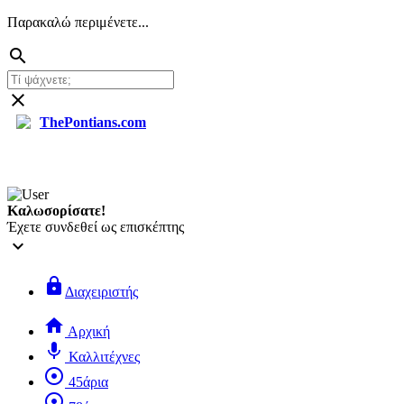
Παρακαλώ περιμένετε...
search
close
ThePontians.com
search
Καλωσορίσατε!
Έχετε συνδεθεί ως επισκέπτης
keyboard_arrow_down
lock
Διαχειριστής
home
Αρχική
mic
Καλλιτέχνες
adjust
45άρια
adjust