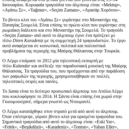
Ιανουαρίου. Κορυφαία τραγούδια του άλμπουμ είναι: «Mektup»,
«Αγάπω Σε», «Yağmur», «Seçim Zamanı», «Αγασάρ Χορόνου».
Το βίντεο κλιπ του «Αγάπω Σε» γυρίστηκε στο Μοναστήρι της
Παναγίας Σουμελά. Είναι επίσης το πρώτο κλιπ που γυρίστηκε στη
ρωμαίικη διάλεκτο και στο Μοναστήρι της Σουμελά. Το τραγούδι
«Seçim Zamanı» από αυτό το άλμπουμ έγινε ένα πρότζεκτ με
τίτλο
Diren Karadeniz
με τη συμμετοχή 24 τραγουδιστών. Το έργο
αυτό αναφέρεται σε κοινωνικά, πολιτικά και πολιτιστικά
προβλήματα της περιοχής της Μαύρης Θάλασσας στην Τουρκία.
Ο Λέρμι ετοίμασε το 2012 μία τηλεοπτική εκπομπή με
τίτλο
Kalandar
και ανέδειξε την παραδοσιακή μουσική της Μαύρης
Θάλασσας. Τα τραγούδια του, που προέρχονται από την παράδοση
των ραψωδών της περιοχής, χρησιμοποιήθηκαν σε πολλές
τηλεοπτικές σειρές και ταινίες.
Το
Santa
είναι το δεύτερο προσωπικό άλμπουμ του Απόλα Λέρμι
που κυκλοφόρησε το 2014. Η Σάντα είναι επίσης ένα χωριό στην
Γκιουμουσχανέ, σήμερα γνωστό ως Ντουμανλί.
Ο Λέρμι κατατάχθηκε στον στρατό μετά από αυτό το άλμπουμ.
Όταν επέστρεψε, γύρισε βίντεο κλιπ για ορισμένα τραγούδια του.
Σημαντικά τραγούδια από αυτό το άλμπουμ είναι: «Eski Yar»,
«Felek», «Beşikdüzü», «Karadeniz», «Tonton», «Yaban Eller»,