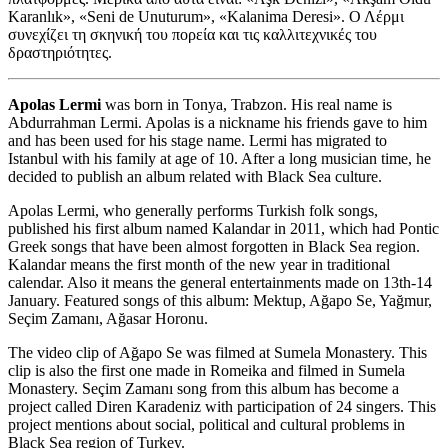
Karanlık», «Seni de Unuturum», «Kalanima Deresi». Ο Λέρμι
συνεχίζει τη σκηνική του πορεία και τις καλλιτεχνικές του
δραστηριότητες.
Apolas Lermi
was born in Tonya, Trabzon. His real name is
Abdurrahman Lermi. Apolas is a nickname his friends gave to him
and has been used for his stage name. Lermi has migrated to
Istanbul with his family at age of 10. After a long musician time, he
decided to publish an album related with Black Sea culture.
Apolas Lermi, who generally performs Turkish folk songs,
published his first album named Kalandar in 2011, which had Pontic
Greek songs that have been almost forgotten in Black Sea region.
Kalandar means the first month of the new year in traditional
calendar. Also it means the general entertainments made on 13th-14
January. Featured songs of this album: Mektup, Ağapo Se, Yağmur,
Seçim Zamanı, Ağasar Horonu.
The video clip of Ağapo Se was filmed at Sumela Monastery. This
clip is also the first one made in Romeika and filmed in Sumela
Monastery. Seçim Zamanı song from this album has become a
project called Diren Karadeniz with participation of 24 singers. This
project mentions about social, political and cultural problems in
Black Sea region of Turkey.