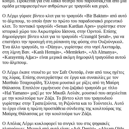
κόσμο. Πρόκειται για ένα λαϊκό θέατρο που παρουσιάζεται από μια
ομάδα μεταμφιεσμένων ανθρώπων με τραγούδι και χορό.
Ο Λέρμι γύρισε βίντεο κλιπ για το τραγούδι «Bir Baktım» από αυτό
το άλμπουμ, το οποίο ήταν το πρώτο του παραδοσιακό χορευτικό
κλιπ. Το ποντιακό τραγούδι «Senan Kardian Apes» γυρίστηκε στον
ιστορικό χώρο του Ακρωτηρίου Ιάσονα, στην Ορντού. Επίσης
δημιούργησε βίντεο κλιπ για το τραγούδι «Uzungöl Şerah», για να
επιστήσει την προσοχή στη ρύπανση της φύσης στο Ουζούνγκιολ.
Ένα άλλο τραγούδι, το «Dünya», γυρίστηκε στο νησί Ακνταμάρ,
στη λίμνη Βαν. «Kanlı Hemşin», «Memleket», «Ah Almanya»,
«Karayemiş Ağacı» είναι μερικά ακόμη δημοφιλή τραγούδια αυτού
του άλμπουμ.
Ο Λέρμι έκανε ντουέτο με τον Σαΐτ Ουτσάρ, έναν από τους ηγέτες
της λύρας. Επίσης συνεργάστηκε σε έργα και συναυλίες με τον
Ματθαίο Τσαχουρίδη, Έλληνα μουσικό με ρίζες από τη Μαύρη
Θάλασσα. Επιπλέον ερμήνευσε ένα ζαζαϊκό τραγούδι με τίτλο
«Hal Yamano» μαζί με τον Μικαΐλ Ασλάν, μουσικό που ασχολείται
με την κουλτούρα των Ζάζα. Το βίντεο κλιπ του τραγουδιού
γυρίστηκε στην Τραπεζούντα, τη Ριζούντα και το Τούντσελι. Αυτό
το έργο είναι η πρώτη προσπάθεια σύνδεσης της κουλτούρας της
Μαύρης Θάλασσας με την κουλτούρα των Ζάζα.
Ο Απόλας Λέρμι κυκλοφορεί τα σινγκλ του στις ψηφιακές
πλατφόρμες. Μερικά από αυτά είναι: «Aşk Denizi», «Akşam Oldu