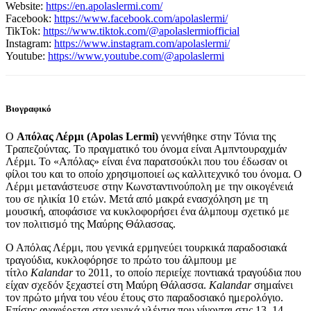
Website:
https://en.apolaslermi.com/
Facebook:
https://www.facebook.com/apolaslermi/
TikTok:
https://www.tiktok.com/@apolaslermiofficial
Instagram:
https://www.instagram.com/apolaslermi/
Youtube:
https://www.youtube.com/@apolaslermi
Βιογραφικό
Ο
Απόλας Λέρμι (Apolas Lermi)
γεννήθηκε στην Τόνια της
Τραπεζούντας. Το πραγματικό του όνομα είναι Αμπντουραχμάν
Λέρμι. Το «Απόλας» είναι ένα παρατσούκλι που του έδωσαν οι
φίλοι του και το οποίο χρησιμοποιεί ως καλλιτεχνικό του όνομα. Ο
Λέρμι μετανάστευσε στην Κωνσταντινούπολη με την οικογένειά
του σε ηλικία 10 ετών. Μετά από μακρά ενασχόληση με τη
μουσική, αποφάσισε να κυκλοφορήσει ένα άλμπουμ σχετικό με
τον πολιτισμό της Μαύρης Θάλασσας.
Ο Απόλας Λέρμι, που γενικά ερμηνεύει τουρκικά παραδοσιακά
τραγούδια, κυκλοφόρησε το πρώτο του άλμπουμ με
τίτλο
Kalandar
το 2011, το οποίο περιείχε ποντιακά τραγούδια που
είχαν σχεδόν ξεχαστεί στη Μαύρη Θάλασσα.
Kalandar
σημαίνει
τον πρώτο μήνα του νέου έτους στο παραδοσιακό ημερολόγιο.
Επίσης αναφέρεται στα γενικά γλέντια που γίνονται στις 13–14