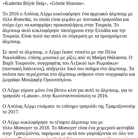
«Kaderim Böyle İmiş», «Görele Horonu».
Το 2016 ο Απόλας Λέρμι κυκλοφόρησε ένα αρχειακό άλμπουμ με
τίτλο
Romeika
, το οποίο είναι γεμάτο με ποντιακά τραγούδια και
στόχο έχει να καταρρίψει προκαταλήψεις στην Τουρκία. Το
άλμπουμ αυτό κυκλοφόρησε ταυτόχρονα στην Ελλάδα και την
Τουρκία. Είναι πολύ πιο απλό σε σύγκριση με τα προηγούμενα
άλμπουμ.
Σε αυτό το άλμπουμ, ο Λέρμι έκανε ντουέτο με την Πέλα
Νικολαΐδου, επίσης μουσικό με ρίζες από τη Μαύρη Θάλασσα. Ο
Βαχίτ Τουρσούν, συγγραφέας του Λεξικού των Ρωμαίικων
(ποντιακή διάλεκτος), απήγγειλε δικό του ποίημα στο άλμπουμ. Τα
σκίτσα που περιέχονται στο άλμπουμ ανήκουν στον συγγραφέα και
ζωγράφο Μουζαφέρ Ορουτσόγλου.
Ο Λέρμι γύρισε μόνο ένα βίντεο κλιπ για αυτό το άλμπουμ, για το
τραγούδι «Laison», στην Κωνσταντινούπολη το 2016.
Ο Απόλας Λέρμι ετοίμασε το επίσημο τραγούδι της Τραμπζονσπόρ
το 2017.
Ο Λέρμι κυκλοφόρησε το τέταρτο άλμπουμ του με
τίτλο
Momoyer
το 2018. Το
Momoyer
είναι ένα χειμερινό φεστιβάλ
στην Τραπεζούντα, παρόμοιο με αυτά που γιορτάζονται σε όλο τον