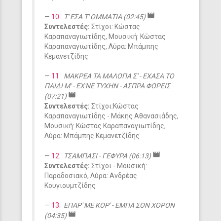
movie
10.
Τ' ΕΣΑ Τ' ΟΜΜΑΤΙΑ (02:45)
Συντελεστές:
Στίχοι: Κώστας
Καραπαναγιωτίδης, Μουσική: Κώστας
Καραπαναγιωτίδης, Λύρα: Μπάμπης
Κεμανετζίδης
11.
ΜΑΚΡΕΑ ΤΑ ΜΑΛΟΠΑ Σ' - ΕΧΑΣΑ ΤΟ
ΠΑΙΔΙ Μ' - ΕΧ'ΝΕ ΤΥΧΗΝ - ΑΣΠΡΑ ΦΟΡΕΙΣ
movie
(07:21)
Συντελεστές:
Στίχοι:Κώστας
Καραπαναγιωτίδης - Μάκης Αθανασιάδης,
Μουσική: Κώστας Καραπαναγιωτίδης,
Λύρα: Μπάμπης Κεμανετζίδης
movie
12.
ΤΣΑΜΠΑΣΙ - ΓΕΦΥΡΑ (06:13)
Συντελεστές:
Στίχοι - Μουσική:
Παραδοσιακό, Λύρα: Ανδρέας
Κουγιουμτζίδης
13.
ΕΠΑΡ' ΜΕ ΚΟΡ' - ΕΜΠΑ ΣΟΝ ΧΟΡΟΝ
movie
(04:35)