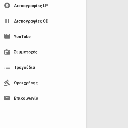
album
Δισκογραφίες LP
pause
Δισκογραφίες CD
movie
YouTube
radio
Συμμετοχές
list
Τραγούδια
gavel
Όροι χρήσης
mail
Επικοινωνία