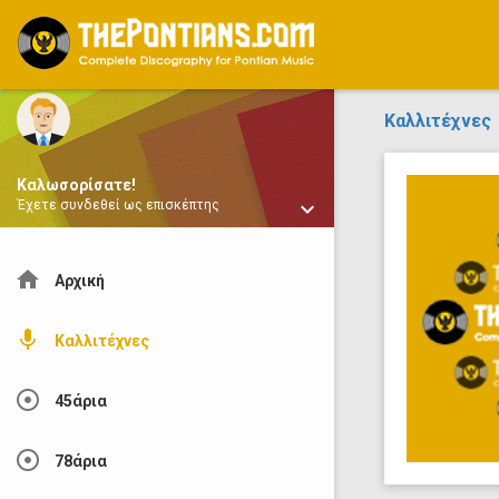
ThePontians.com
Καλλιτέχνες
Καλωσορίσατε!
keyboard_arrow_down
Έχετε συνδεθεί ως επισκέπτης
home
Αρχική
mic
Καλλιτέχνες
adjust
45άρια
adjust
78άρια