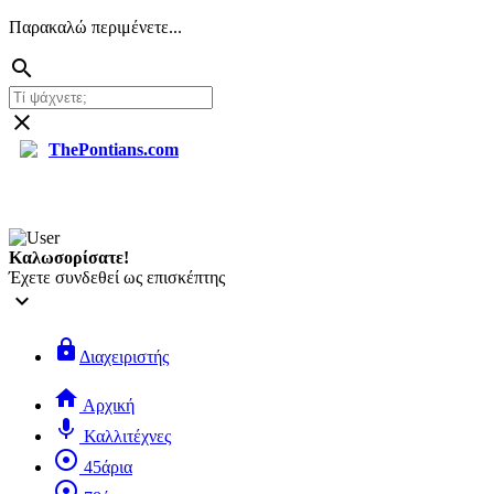
Παρακαλώ περιμένετε...
search
close
ThePontians.com
Καλωσορίσατε!
Έχετε συνδεθεί ως επισκέπτης
keyboard_arrow_down
lock
Διαχειριστής
home
Αρχική
mic
Καλλιτέχνες
adjust
45άρια
adjust