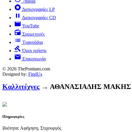
78άρια
album
Δισκογραφίες LP
pause
Δισκογραφίες CD
movie
YouTube
radio
Συμμετοχές
list
Τραγούδια
gavel
Όροι χρήσης
mail
Επικοινωνία
© 2026 ThePontians.com
Designed by:
FindUs
Καλλιτέχνες
→ ΑΘΑΝΑΣΙΑΔΗΣ ΜΑΚΗΣ
Πληροφορίες
Ιδιότητα: Αφήγηση, Στιχουργός