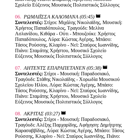
Σχολείο Εύξεινος Μουσικός Πολιτιστικός Σύλλογος
movie
06.
ΡΩΜΑΙΪΣΣΑ ΚΑΛΟΜΑΝΑ (05:45)
Συντελεστές:
Στίχοι: Μιχάλης Νικολαϊδης, Μουσική:
Χρήστος Παπαδόπουλος, Τραγούδι: Μελίνα
Ασλανίδου, Κιθάρα - Ούτι - Μπουζούκι: Χρήστος
Παπαδόπουλος, Λύρα: Κώστας Αγέρης, Μπάσο:
Τάσος Ρούσσης, Κλαρίνο - Νεϊ: Σταύρος Ιωαννίδης,
Πιάνο: Σταμάτης Χρήστου, Μουσικό Σχολείο
Εύξεινος Μουσικός Πολιτιστικός Σύλλογος
movie
07.
ΑΗΤΕΝΤΣ ΕΠΑΡΑΠΕΤΑΝΕΝ (05:38)
Συντελεστές:
Στίχοι - Μουσική: Παραδοσιακό,
Τραγόυδι: Στάθης Νικολαϊδης - Χορωδία Μουσικού
Σχολείου Ηλίου, Λύρα: Κώστας Αγέρης, Μπάσο:
Τάσος Ρούσσης, Κλαρίνο - Νεϊ: Σταύρος Ιωαννίδης,
Πιάνο: Σταμάτης Χρήστου, Μουσικό Σχολείο
Εύξεινος Μουσικός Πολιτιστικός Σύλλογος
movie
08.
ΑΚΡΙΤΑΣ (03:27)
Συντελεστές:
Στίχοι - Μουσική: Παραδοσιακό,
Τραγόυδι: Αλέξης Παρχαρίδης, Αφήγηση: Δημήτρτης
Καρασαββίδης, Λύρα: Κώστας Αγέρης, Μπάσο: Τάσος
Ρούσσης, Κλαρίνο - Νεϊ: Σταύρος Ιωαννίδης, Πιάνο: