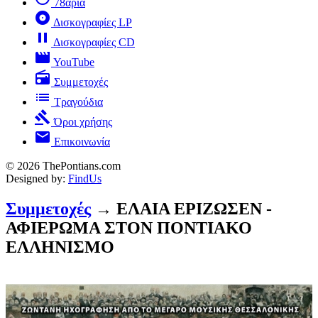
78άρια
album
Δισκογραφίες LP
pause
Δισκογραφίες CD
movie
YouTube
radio
Συμμετοχές
list
Τραγούδια
gavel
Όροι χρήσης
mail
Επικοινωνία
© 2026 ThePontians.com
Designed by:
FindUs
Συμμετοχές
→ ΕΛΑΙΑ ΕΡΙΖΩΣΕΝ -
ΑΦΙΕΡΩΜΑ ΣΤΟΝ ΠΟΝΤΙΑΚΟ
ΕΛΛΗΝΙΣΜΟ