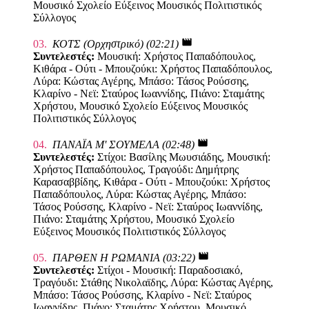
Μουσικό Σχολείο Εύξεινος Μουσικός Πολιτιστικός
Σύλλογος
movie
03.
ΚΟΤΣ (Ορχηστρικό) (02:21)
Συντελεστές:
Μουσική: Χρήστος Παπαδόπουλος,
Κιθάρα - Ούτι - Μπουζούκι: Χρήστος Παπαδόπουλος,
Λύρα: Κώστας Αγέρης, Μπάσο: Τάσος Ρούσσης,
Κλαρίνο - Νεϊ: Σταύρος Ιωαννίδης, Πιάνο: Σταμάτης
Χρήστου, Μουσικό Σχολείο Εύξεινος Μουσικός
Πολιτιστικός Σύλλογος
movie
04.
ΠΑΝΑΪΑ Μ' ΣΟΥΜΕΛΑ (02:48)
Συντελεστές:
Στίχοι: Βασίλης Μωυσιάδης, Μουσική:
Χρήστος Παπαδόπουλος, Τραγούδι: Δημήτρης
Καρασαββίδης, Κιθάρα - Ούτι - Μπουζούκι: Χρήστος
Παπαδόπουλος, Λύρα: Κώστας Αγέρης, Μπάσο:
Τάσος Ρούσσης, Κλαρίνο - Νεϊ: Σταύρος Ιωαννίδης,
Πιάνο: Σταμάτης Χρήστου, Μουσικό Σχολείο
Εύξεινος Μουσικός Πολιτιστικός Σύλλογος
movie
05.
ΠΑΡΘΕΝ Η ΡΩΜΑΝΙΑ (03:22)
Συντελεστές:
Στίχοι - Μουσική: Παραδοσιακό,
Τραγόυδι: Στάθης Νικολαϊδης, Λύρα: Κώστας Αγέρης,
Μπάσο: Τάσος Ρούσσης, Κλαρίνο - Νεϊ: Σταύρος
Ιωαννίδης, Πιάνο: Σταμάτης Χρήστου, Μουσικό