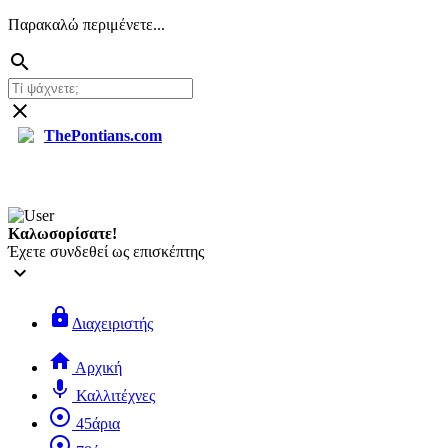
Παρακαλώ περιμένετε...
search
close
ThePontians.com
search
Καλωσορίσατε!
Έχετε συνδεθεί ως επισκέπτης
keyboard_arrow_down
lock
Διαχειριστής
home
Αρχική
mic
Καλλιτέχνες
adjust
45άρια
adjust