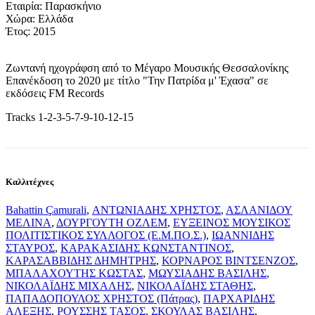
Εταιρία: Παρασκήνιο
Χώρα: Ελλάδα
Έτος: 2015
Ζωντανή ηχογράφση από το Μέγαρο Μουσικής Θεσσαλονίκης
Επανέκδοση το 2020 με τίτλο "Την Πατρίδα μ' Έχασα" σε
εκδόσεις FM Records
Tracks 1-2-3-5-7-9-10-12-15
Καλλιτέχνες
Bahattin Çamurali
,
ΑΝΤΩΝΙΑΔΗΣ ΧΡΗΣΤΟΣ
,
ΑΣΛΑΝΙΔΟΥ
ΜΕΛΙΝΑ
,
ΔΟΥΡΓΟΥΤΗ ΟΖΛΕΜ
,
ΕΥΞΕΙΝΟΣ ΜΟΥΣΙΚΟΣ
ΠΟΛΙΤΙΣΤΙΚΟΣ ΣΥΛΛΟΓΟΣ (Ε.Μ.ΠΟ.Σ.)
,
ΙΩΑΝΝΙΔΗΣ
ΣΤΑΥΡΟΣ
,
ΚΑΡΑΚΑΣΙΔΗΣ ΚΩΝΣΤΑΝΤΙΝΟΣ
,
ΚΑΡΑΣΑΒΒΙΔΗΣ ΔΗΜΗΤΡΗΣ
,
ΚΟΡΝΑΡΟΣ ΒΙΝΤΣΕΝΖΟΣ
,
ΜΠΑΛΑΧΟΥΤΗΣ ΚΩΣΤΑΣ
,
ΜΩΥΣΙΑΔΗΣ ΒΑΣΙΛΗΣ
,
ΝΙΚΟΛΑΪΔΗΣ ΜΙΧΑΛΗΣ
,
ΝΙΚΟΛΑΪΔΗΣ ΣΤΑΘΗΣ
,
ΠΑΠΑΔΟΠΟΥΛΟΣ ΧΡΗΣΤΟΣ (Πάτρας)
,
ΠΑΡΧΑΡΙΔΗΣ
ΑΛΕΞΗΣ
,
ΡΟΥΣΣΗΣ ΤΑΣΟΣ
,
ΣΚΟΥΛΑΣ ΒΑΣΙΛΗΣ
,