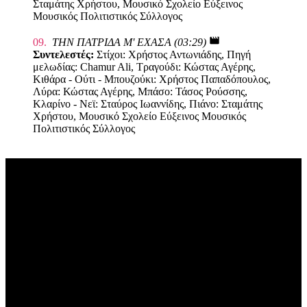
Σταμάτης Χρήστου, Μουσικό Σχολείο Εύξεινος
Μουσικός Πολιτιστικός Σύλλογος
movie
09.
ΤΗΝ ΠΑΤΡΙΔΑ Μ' ΕΧΑΣΑ (03:29)
Συντελεστές:
Στίχοι: Χρήστος Αντωνιάδης, Πηγή
μελωδίας: Chamur Ali, Τραγούδι: Κώστας Αγέρης,
Κιθάρα - Ούτι - Μπουζούκι: Χρήστος Παπαδόπουλος,
Λύρα: Κώστας Αγέρης, Μπάσο: Τάσος Ρούσσης,
Κλαρίνο - Νεϊ: Σταύρος Ιωαννίδης, Πιάνο: Σταμάτης
Χρήστου, Μουσικό Σχολείο Εύξεινος Μουσικός
Πολιτιστικός Σύλλογος