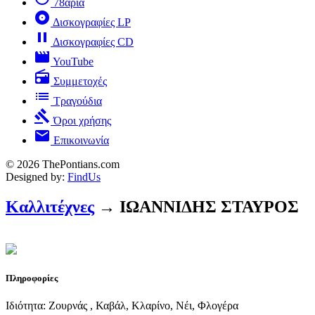
78άρια
album
Δισκογραφίες LP
pause
Δισκογραφίες CD
movie
YouTube
radio
Συμμετοχές
list
Τραγούδια
gavel
Όροι χρήσης
mail
Επικοινωνία
© 2026 ThePontians.com
Designed by:
FindUs
Καλλιτέχνες
→ ΙΩΑΝΝΙΔΗΣ ΣΤΑΥΡΟΣ
Πληροφορίες
Ιδιότητα: Ζουρνάς , Καβάλ, Κλαρίνο, Νέι, Φλογέρα