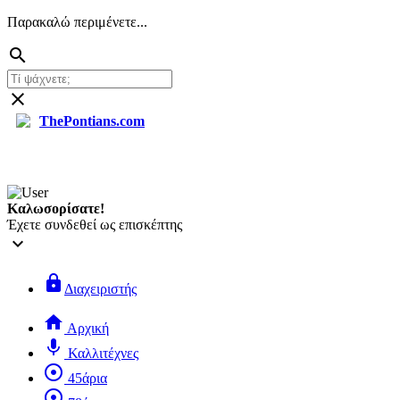
Παρακαλώ περιμένετε...
search
close
ThePontians.com
search
Καλωσορίσατε!
Έχετε συνδεθεί ως επισκέπτης
keyboard_arrow_down
lock
Διαχειριστής
home
Αρχική
mic
Καλλιτέχνες
adjust
45άρια
adjust