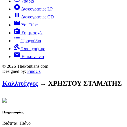
78άρια
album
Δισκογραφίες LP
pause
Δισκογραφίες CD
movie
YouTube
radio
Συμμετοχές
list
Τραγούδια
gavel
Όροι χρήσης
mail
Επικοινωνία
© 2026 ThePontians.com
Designed by:
FindUs
Καλλιτέχνες
→ ΧΡΗΣΤΟΥ ΣΤΑΜΑΤΗΣ
Πληροφορίες
Ιδιότητα: Πιάνο