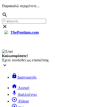
Παρακαλώ περιμένετε...
search
close
ThePontians.com
search
Καλωσορίσατε!
Έχετε συνδεθεί ως επισκέπτης
keyboard_arrow_down
lock
Διαχειριστής
home
Αρχική
mic
Καλλιτέχνες
adjust
45άρια
adjust