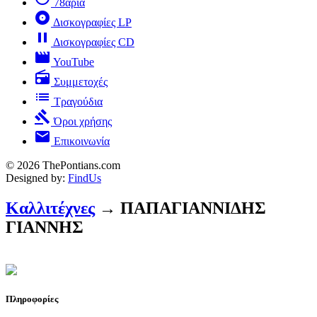
78άρια
album
Δισκογραφίες LP
pause
Δισκογραφίες CD
movie
YouTube
radio
Συμμετοχές
list
Τραγούδια
gavel
Όροι χρήσης
mail
Επικοινωνία
© 2026 ThePontians.com
Designed by:
FindUs
Καλλιτέχνες
→ ΠΑΠΑΓΙΑΝΝΙΔΗΣ
ΓΙΑΝΝΗΣ
Πληροφορίες