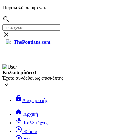
Παρακαλώ περιμένετε...
search
close
ThePontians.com
search
Καλωσορίσατε!
Έχετε συνδεθεί ως επισκέπτης
keyboard_arrow_down
lock
Διαχειριστής
home
Αρχική
mic
Καλλιτέχνες
adjust
45άρια
adjust