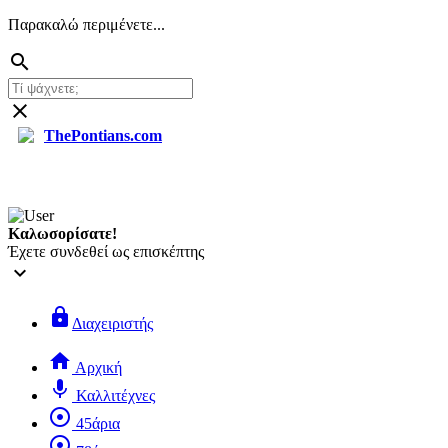
Παρακαλώ περιμένετε...
search
close
ThePontians.com
Καλωσορίσατε!
Έχετε συνδεθεί ως επισκέπτης
keyboard_arrow_down
lock
Διαχειριστής
home
Αρχική
mic
Καλλιτέχνες
adjust
45άρια
adjust