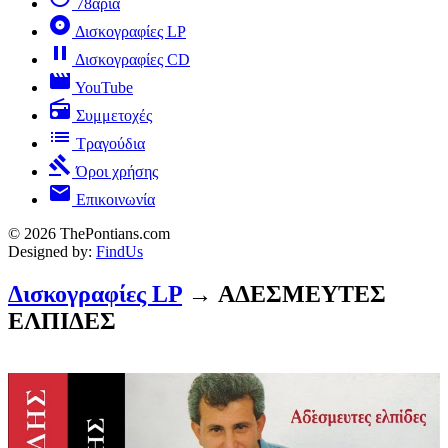
78άρια
album
Δισκογραφίες LP
pause
Δισκογραφίες CD
movie
YouTube
radio
Συμμετοχές
list
Τραγούδια
gavel
Όροι χρήσης
mail
Επικοινωνία
© 2026 ThePontians.com
Designed by:
FindUs
Δισκογραφίες LP
→ ΑΔΕΣΜΕΥΤΕΣ
ΕΛΠΙΔΕΣ