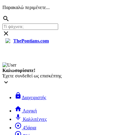
Παρακαλώ περιμένετε...
search
close
ThePontians.com
search
Καλωσορίσατε!
Έχετε συνδεθεί ως επισκέπτης
keyboard_arrow_down
lock
Διαχειριστής
home
Αρχική
mic
Καλλιτέχνες
adjust
45άρια
adjust