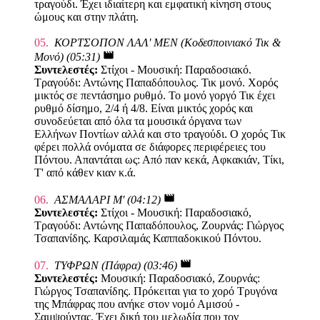
τραγούδι. Έχει ιδιαίτερη και εμφατική κίνηση στους
ώμους και στην πλάτη.
05.
ΚΟΡΤΣΟΠΟΝ ΛΑΛ' ΜΕΝ (Κοδεσποινιακό Τικ &
movie
Μονό) (05:31)
Συντελεστές:
Στίχοι - Μουσική: Παραδοσιακό.
Τραγούδι: Αντώνης Παπαδόπουλος. Τικ μονό. Χορός
μικτός σε πεντάσημο ρυθμό. Το μονό γοργό Τικ έχει
ρυθμό δίσημο, 2/4 ή 4/8. Είναι μικτός χορός και
συνοδεύεται από όλα τα μουσικά όργανα των
Ελλήνων Ποντίων αλλά και στο τραγούδι. Ο χορός Τικ
φέρει πολλά ονόματα σε διάφορες περιφέρειες του
Πόντου. Απαντάται ως: Από παν κεκά, Αφκακιάν, Τίκι,
Τ' από κάθεν κιαν κ.ά.
movie
06.
ΑΣΜΑΛΑΡΙ Μ' (04:12)
Συντελεστές:
Στίχοι - Μουσική: Παραδοσιακό,
Τραγούδι: Αντώνης Παπαδόπουλος, Ζουρνάς: Γιώργος
Τσαπανίδης. Καρσιλαμάς Καππαδοκικού Πόντου.
movie
07.
ΤΥΦΡΩΝ (Πάφρα) (03:46)
Συντελεστές:
Μουσική: Παραδοσιακό, Ζουρνάς:
Γιώργος Τσαπανίδης. Πρόκειται για το χορό Τρυγόνα
της Μπάφρας που ανήκε στον νομό Αμισού -
Σαμψούντας. Έχει δική του μελωδία που τον