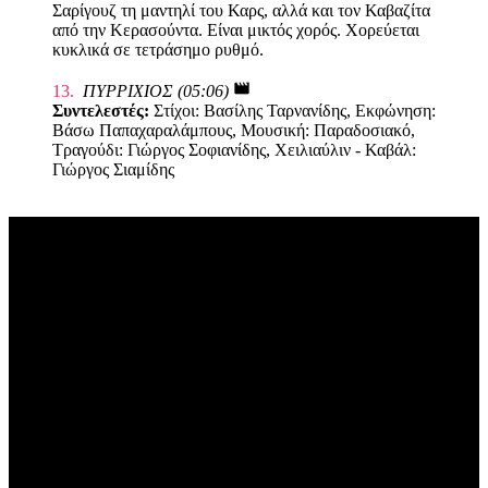
Σαρίγουζ τη μαντηλί του Καρς, αλλά και τον Καβαζίτα
από την Κερασούντα. Είναι μικτός χορός. Χορεύεται
κυκλικά σε τετράσημο ρυθμό.
movie
13.
ΠΥΡΡΙΧΙΟΣ (05:06)
Συντελεστές:
Στίχοι: Βασίλης Ταρνανίδης, Εκφώνηση:
Βάσω Παπαχαραλάμπους, Μουσική: Παραδοσιακό,
Τραγούδι: Γιώργος Σοφιανίδης, Χειλιαύλιν - Καβάλ:
Γιώργος Σιαμίδης