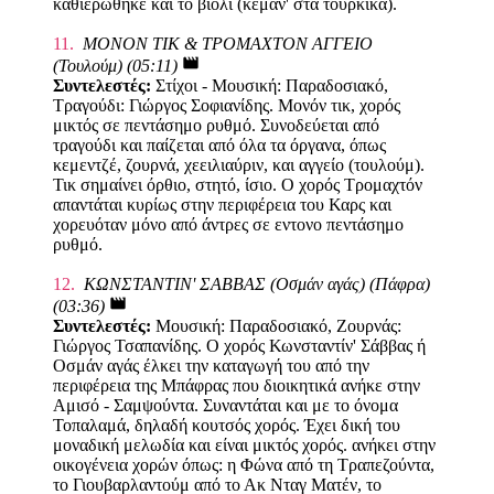
καθιερώθηκε και το βιολί (κεμάν' στα τουρκικά).
11.
ΜΟΝΟΝ ΤΙΚ & ΤΡΟΜΑΧΤΟΝ ΑΓΓΕΙΟ
movie
(Τουλούμ) (05:11)
Συντελεστές:
Στίχοι - Μουσική: Παραδοσιακό,
Τραγούδι: Γιώργος Σοφιανίδης. Μονόν τικ, χορός
μικτός σε πεντάσημο ρυθμό. Συνοδεύεται από
τραγούδι και παίζεται από όλα τα όργανα, όπως
κεμεντζέ, ζουρνά, χεειλιαύριν, και αγγείο (τουλούμ).
Τικ σημαίνει όρθιο, στητό, ίσιο. Ο χορός Τρομαχτόν
απαντάται κυρίως στην περιφέρεια του Καρς και
χορευόταν μόνο από άντρες σε εντονο πεντάσημο
ρυθμό.
12.
ΚΩΝΣΤΑΝΤΙΝ' ΣΑΒΒΑΣ (Οσμάν αγάς) (Πάφρα)
movie
(03:36)
Συντελεστές:
Μουσική: Παραδοσιακό, Ζουρνάς:
Γιώργος Τσαπανίδης. Ο χορός Κωνσταντίν' Σάββας ή
Οσμάν αγάς έλκει την καταγωγή του από την
περιφέρεια της Μπάφρας που διοικητικά ανήκε στην
Αμισό - Σαμψούντα. Συναντάται και με το όνομα
Τοπαλαμά, δηλαδή κουτσός χορός. Έχει δική του
μοναδική μελωδία και είναι μικτός χορός. ανήκει στην
οικογένεια χορών όπως: η Φώνα από τη Τραπεζούντα,
το Γιουβαρλαντούμ από το Ακ Νταγ Ματέν, το