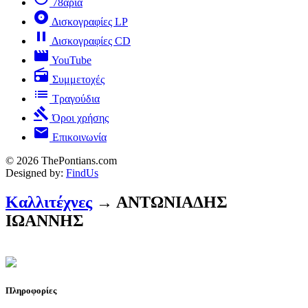
78άρια
album
Δισκογραφίες LP
pause
Δισκογραφίες CD
movie
YouTube
radio
Συμμετοχές
list
Τραγούδια
gavel
Όροι χρήσης
mail
Επικοινωνία
© 2026 ThePontians.com
Designed by:
FindUs
Καλλιτέχνες
→ ΑΝΤΩΝΙΑΔΗΣ
ΙΩΑΝΝΗΣ
Πληροφορίες