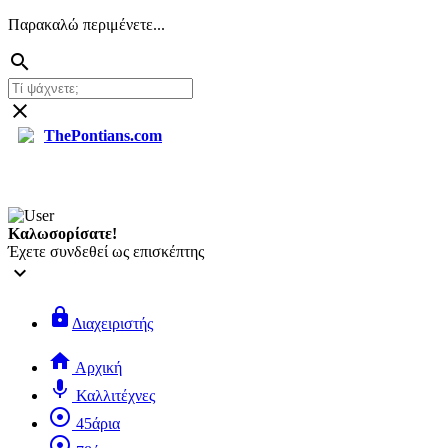
Παρακαλώ περιμένετε...
search
close
ThePontians.com
search
Καλωσορίσατε!
Έχετε συνδεθεί ως επισκέπτης
keyboard_arrow_down
lock
Διαχειριστής
home
Αρχική
mic
Καλλιτέχνες
adjust
45άρια
adjust