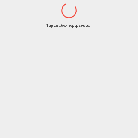
Η ΚΕΡΑΣΟΥΝΤΑ ΤΩ
(2023)
Παρακαλώ περιμένετε...
ΒΙΩΜΑΤΑ
(2022)
ΕΝΑΝ ΟΥΡΑΝΟΝ 
ΤΑ ΧΕΙΛΙΑ Σ' ΜΕ 
ΘΑ ΦΕΡΩ ΞΥΛΑ ΑΣ
ΑΦΗΣ ΣΧΗΜΑΤΑ
(
ΚΑΠΕΤΑΝ ΕΥΚΛΕΙΔ
ΤΡΙΛΟΓΙΑ
(2020)
ΚΙΜΙΓΙΑΝ
(2020)
ΟΘΕΝ ΚΙ ΑΝ ΠΑΣ
(