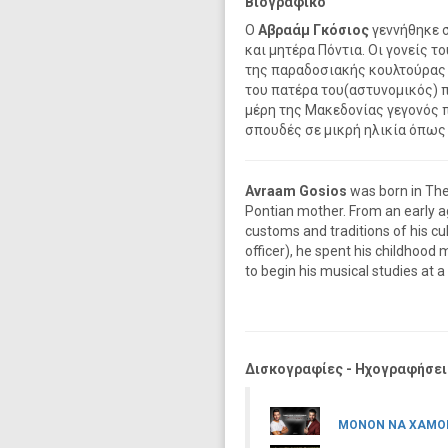
Βιογραφικό
Ο
Αβραάμ Γκόσιος
γεννήθηκε 
και μητέρα Πόντια. Οι γονείς τ
της παραδοσιακής κουλτούρας 
του πατέρα του(αστυνομικός) π
μέρη της Μακεδονίας γεγονός π
σπουδές σε μικρή ηλικία όπως
Avraam Gosios
was born in The
Pontian mother. From an early a
customs and traditions of his cul
officer), he spent his childhood
to begin his musical studies at 
Δισκογραφίες - Ηχογραφήσει
ΜΟΝΟΝ ΝΑ ΧΑΜΟ