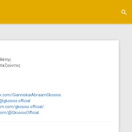
search
νθέτης
απεζούντος
k.com/GianniskaiAbraamGkosios
gkosios.official
m.com/gkosios.official/
com/@GkosiosOfficial