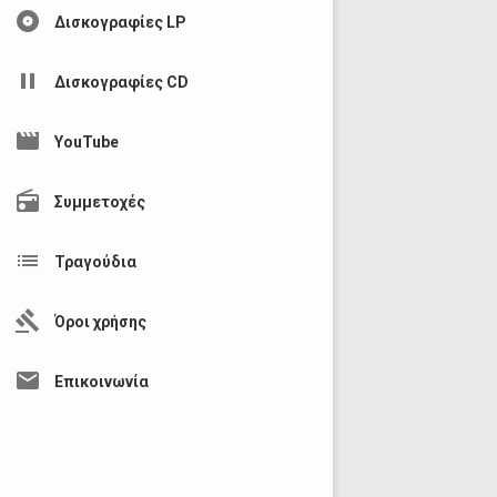
album
Δισκογραφίες LP
pause
Δισκογραφίες CD
movie
YouTube
radio
Συμμετοχές
list
Τραγούδια
gavel
Όροι χρήσης
mail
Επικοινωνία