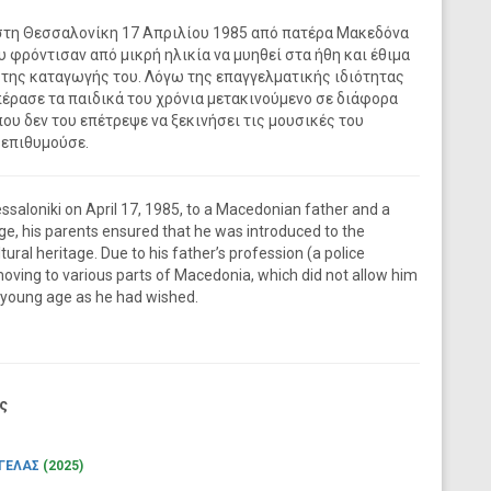
στη Θεσσαλονίκη 17 Απριλίου 1985 από πατέρα Μακεδόνα
ου φρόντισαν από μικρή ηλικία να μυηθεί στα ήθη και έθιμα
της καταγωγής του. Λόγω της επαγγελματικής ιδιότητας
έρασε τα παιδικά του χρόνια μετακινούμενο σε διάφορα
ου δεν του επέτρεψε να ξεκινήσει τις μουσικές του
 επιθυμούσε.
ssaloniki on April 17, 1985, to a Macedonian father and a
ge, his parents ensured that he was introduced to the
tural heritage. Due to his father’s profession (a police
 moving to various parts of Macedonia, which did not allow him
a young age as he had wished.
ς
ΓΕΛΑΣ
(2025)