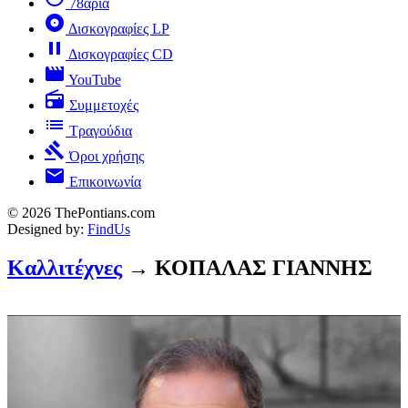
78άρια
album
Δισκογραφίες LP
pause
Δισκογραφίες CD
movie
YouTube
radio
Συμμετοχές
list
Τραγούδια
gavel
Όροι χρήσης
mail
Επικοινωνία
© 2026 ThePontians.com
Designed by:
FindUs
Καλλιτέχνες
→ ΚΟΠΑΛΑΣ ΓΙΑΝΝΗΣ