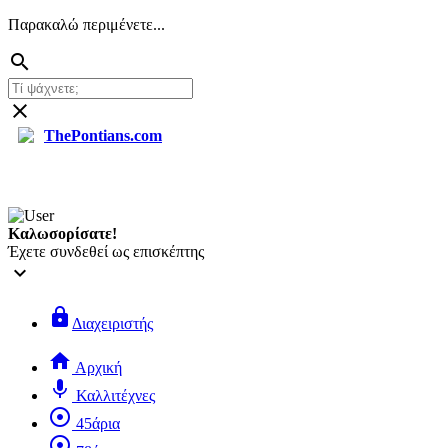
Παρακαλώ περιμένετε...
search
close
ThePontians.com
search
Καλωσορίσατε!
Έχετε συνδεθεί ως επισκέπτης
keyboard_arrow_down
lock
Διαχειριστής
home
Αρχική
mic
Καλλιτέχνες
adjust
45άρια
adjust