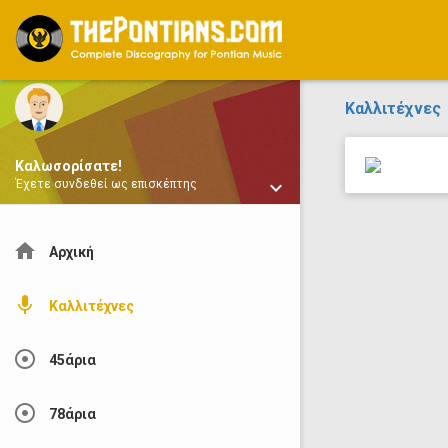
ThePontians.com
Καλλιτέχνες
Καλωσορίσατε!
keyboard_arrow_down
Έχετε συνδεθεί ως επισκέπτης
home
Αρχική
mic
Καλλιτέχνες
adjust
45άρια
adjust
78άρια