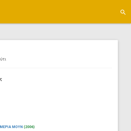
search
Ούτι
ς
 ΜΕΡΙΑ ΜΟΥΝ
(2006)