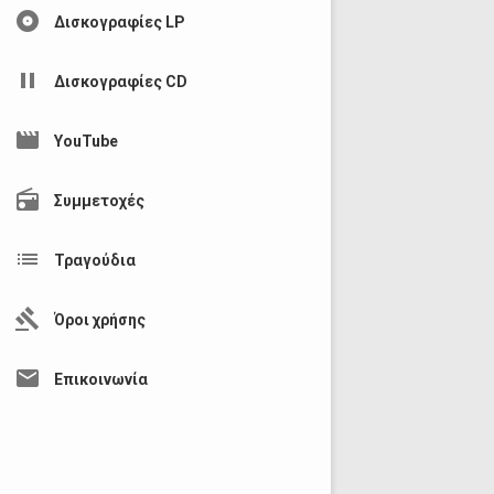
album
Δισκογραφίες LP
pause
Δισκογραφίες CD
movie
YouTube
radio
Συμμετοχές
list
Τραγούδια
gavel
Όροι χρήσης
mail
Επικοινωνία