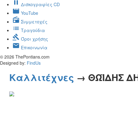
pause
Δισκογραφίες CD
movie
YouTube
radio
Συμμετοχές
list
Τραγούδια
gavel
Όροι χρήσης
mail
Επικοινωνία
© 2026 ThePontians.com
Designed by:
FindUs
Καλλιτέχνες
→ ΘΩΪΔΗΣ Δ