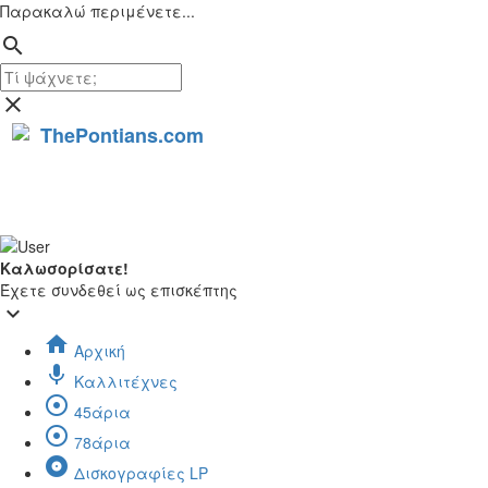
Παρακαλώ περιμένετε...
search
close
ThePontians.com
Καλωσορίσατε!
Έχετε συνδεθεί ως επισκέπτης
keyboard_arrow_down
home
Αρχική
mic
Καλλιτέχνες
adjust
45άρια
adjust
78άρια
album
Δισκογραφίες LP