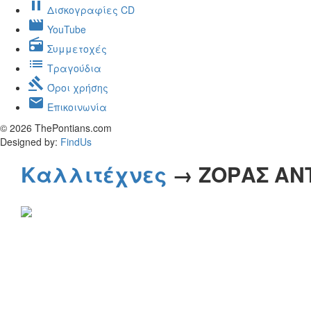
pause
Δισκογραφίες CD
movie
YouTube
radio
Συμμετοχές
list
Τραγούδια
gavel
Όροι χρήσης
mail
Επικοινωνία
© 2026 ThePontians.com
Designed by:
FindUs
Καλλιτέχνες
→ ΖΟΡΑΣ ΑΝ