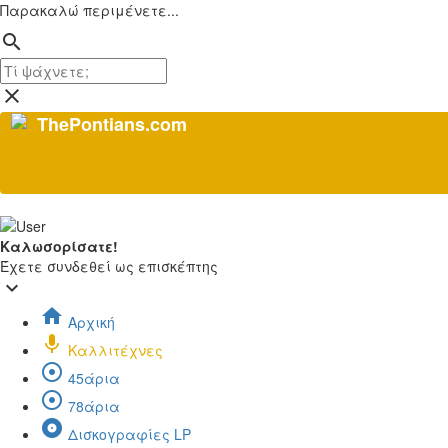
Παρακαλώ περιμένετε...
search
close
ThePontians.com
Καλωσορίσατε!
Έχετε συνδεθεί ως επισκέπτης
keyboard_arrow_down
home
Αρχική
mic
Καλλιτέχνες
adjust
45άρια
adjust
78άρια
album
Δισκογραφίες LP