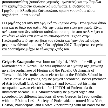
μουσικοσυνθέτη (σπούδασε χημικός μηχανικός) και την Σημέλα
την καθηγήτρια στα φιλολογικά μαθήματα. Η συζηγός του
Γρηγόρη, η Ελευθερία Ζαζοπούλου, πρώην νοσοκόμα τώρα
ασχολείται με τα οικιακά.
Ο Γρηγόρης ζει από την εφηβική του ηλικία στην Πτολεμαϊδα όπου
έχει και το δικό του σπίτι. Με την υγεία του είναι μια χαρά. Είναι
άνθρωπος που δεν κάθεται καθόλου, σε σημείο που αν δεν έχει τι
να κάνει χαλάει κάτι για να το επιδιορθώσει! Έζησε στην
Πτολεμαΐδα από την εφηβική του ηλικία και ήταν συνταξιούχος
μέχρι τον θάνατό του στις 7 Οκτωβρίου 2017. Παρέμεινε ενεργός
και δραστήριος μέχρι το τέλος της ζωής του.
Grigoris Zazopoulos
was born on July 14, 1939 in the village of
Mavrodendri in Kozani. He was orphaned at a young age growing
up at the orphanage of Florina and the Papafio Orphanage of
Thessaloniki. He studied as an electrician at the Efklidis School in
Thessaloniki. As a young boy he played accordeon, soccer (member
of Aris Football Club of Ptolemaida) and boxing, but his main
occupation was an electrician for LIPTOL of Ptolemaida that
ultimately became DEI. Simultaneously he played organ and
accordeon for different functions all over Greece. In 1980 together
with the Efxinos Leshi Society of Ptolemaida he toured New York,
Boston, Philadelphia, and Norwalk performing with his band for the