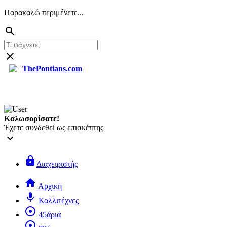
Παρακαλώ περιμένετε...
search
close
ThePontians.com
search
Καλωσορίσατε!
Έχετε συνδεθεί ως επισκέπτης
keyboard_arrow_down
lock
Διαχειριστής
home
Αρχική
mic
Καλλιτέχνες
adjust
45άρια
adjust