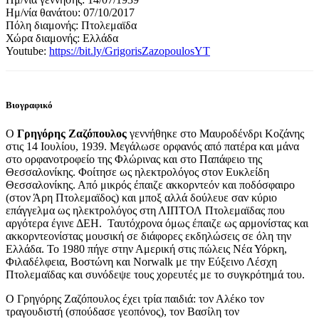
Ημ/νία θανάτου: 07/10/2017
Πόλη διαμονής: Πτολεμαϊδα
Χώρα διαμονής: Ελλάδα
Youtube:
https://bit.ly/GrigorisZazopoulosYT
Βιογραφικό
Ο
Γρηγόρης Ζαζόπουλος
γεννήθηκε στο Μαυροδένδρι Κοζάνης
στις 14 Ιουλίου, 1939. Μεγάλωσε ορφανός από πατέρα και μάνα
στο ορφανοτροφείο της Φλώρινας και στο Παπάφειο της
Θεσσαλονίκης. Φοίτησε ως ηλεκτρολόγος στον Ευκλείδη
Θεσσαλονίκης. Από μικρός έπαιζε ακκορντεόν και ποδόσφαιρο
(στον Άρη Πτολεμαϊδος) και μποξ αλλά δούλευε σαν κύριο
επάγγελμα ως ηλεκτρολόγος στη ΛΙΠΤΟΛ Πτολεμαϊδας που
αργότερα έγινε ΔΕΗ. Ταυτόχρονα όμως έπαιζε ως αρμονίστας και
ακκορντεονίστας μουσική σε διάφορες εκδηλώσεις σε όλη την
Ελλάδα. Το 1980 πήγε στην Αμερική στις πώλεις Νέα Υόρκη,
Φιλαδέλφεια, Βοστώνη και Norwalk με την Εύξεινο Λέσχη
Πτολεμαϊδας και συνόδεψε τους χορευτές με το συγκρότημά του.
Ο Γρηγόρης Ζαζόπουλος έχει τρία παιδιά: τον Αλέκο τον
τραγουδιστή (σπούδασε γεοπόνος), τον Βασίλη τον