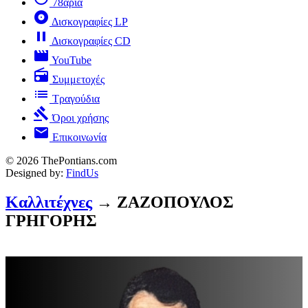
78άρια
album
Δισκογραφίες LP
pause
Δισκογραφίες CD
movie
YouTube
radio
Συμμετοχές
list
Τραγούδια
gavel
Όροι χρήσης
mail
Επικοινωνία
© 2026 ThePontians.com
Designed by:
FindUs
Καλλιτέχνες
→ ΖΑΖΟΠΟΥΛΟΣ
ΓΡΗΓΟΡΗΣ