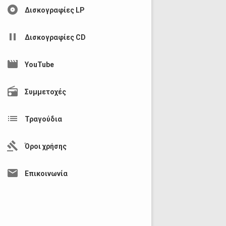
album
Δισκογραφίες LP
pause
Δισκογραφίες CD
movie
YouTube
radio
Συμμετοχές
list
Τραγούδια
gavel
Όροι χρήσης
mail
Επικοινωνία