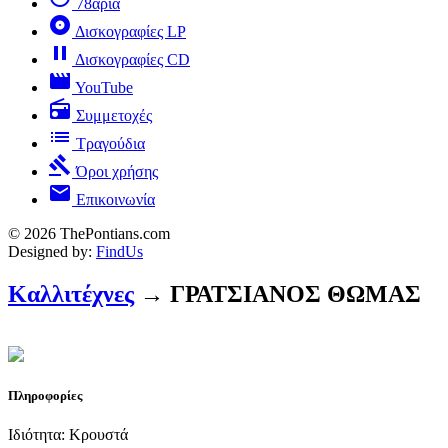
78άρια
album
Δισκογραφίες LP
pause
Δισκογραφίες CD
movie
YouTube
radio
Συμμετοχές
list
Τραγούδια
gavel
Όροι χρήσης
mail
Επικοινωνία
© 2026 ThePontians.com
Designed by:
FindUs
Καλλιτέχνες
→ ΓΡΑΤΣΙΑΝΟΣ ΘΩΜΑΣ
Πληροφορίες
Ιδιότητα: Κρουστά