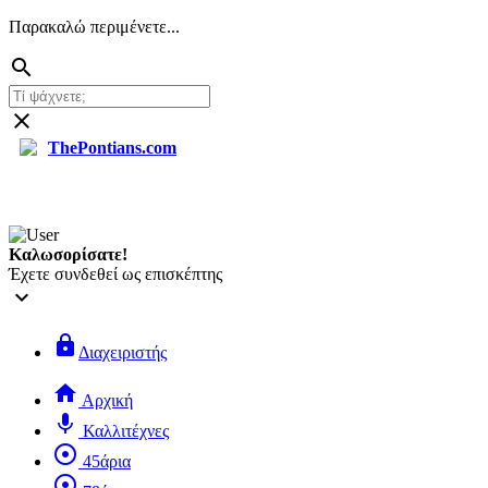
Παρακαλώ περιμένετε...
search
close
ThePontians.com
Καλωσορίσατε!
Έχετε συνδεθεί ως επισκέπτης
keyboard_arrow_down
lock
Διαχειριστής
home
Αρχική
mic
Καλλιτέχνες
adjust
45άρια
adjust