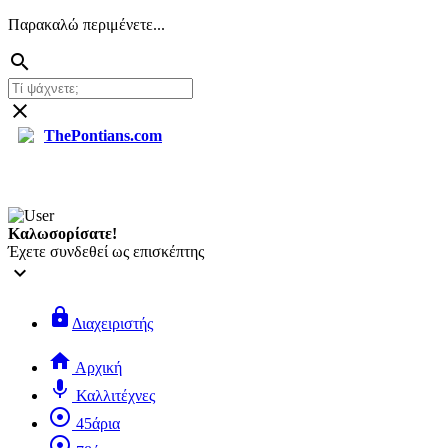
Παρακαλώ περιμένετε...
search
close
ThePontians.com
Καλωσορίσατε!
Έχετε συνδεθεί ως επισκέπτης
keyboard_arrow_down
lock
Διαχειριστής
home
Αρχική
mic
Καλλιτέχνες
adjust
45άρια
adjust