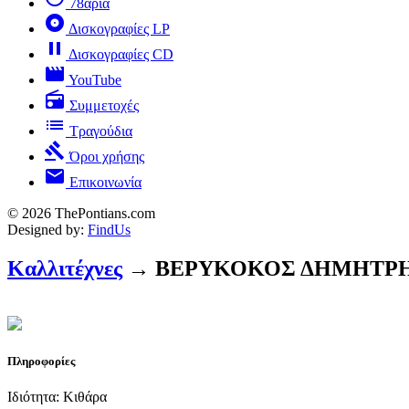
78άρια
album
Δισκογραφίες LP
pause
Δισκογραφίες CD
movie
YouTube
radio
Συμμετοχές
list
Τραγούδια
gavel
Όροι χρήσης
mail
Επικοινωνία
© 2026 ThePontians.com
Designed by:
FindUs
Καλλιτέχνες
→ ΒΕΡΥΚΟΚΟΣ ΔΗΜΗΤΡ
Πληροφορίες
Ιδιότητα: Κιθάρα