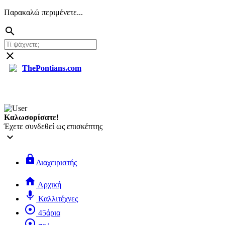
Παρακαλώ περιμένετε...
search
close
ThePontians.com
search
Καλωσορίσατε!
Έχετε συνδεθεί ως επισκέπτης
keyboard_arrow_down
lock
Διαχειριστής
home
Αρχική
mic
Καλλιτέχνες
adjust
45άρια
adjust