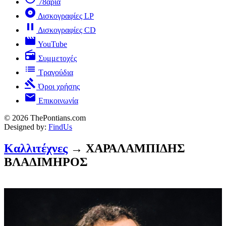
78άρια
album
Δισκογραφίες LP
pause
Δισκογραφίες CD
movie
YouTube
radio
Συμμετοχές
list
Τραγούδια
gavel
Όροι χρήσης
mail
Επικοινωνία
© 2026 ThePontians.com
Designed by:
FindUs
Καλλιτέχνες
→ ΧΑΡΑΛΑΜΠΙΔΗΣ
ΒΛΑΔΙΜΗΡΟΣ