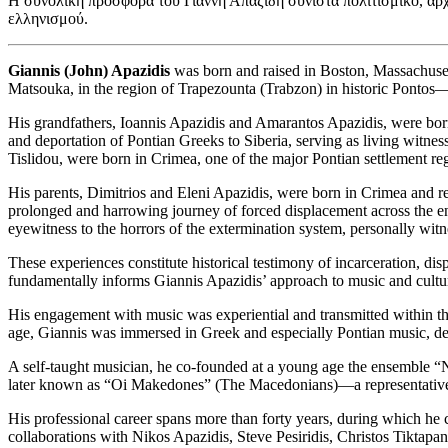
Η συνολική προσφορά του Γιάννη Απαζίδη συνιστά πολιτισμικό, αρχ
ελληνισμού.
Giannis (John) Apazidis
was born and raised in Boston, Massachusett
Matsouka, in the region of Trapezounta (Trabzon) in historic Pontos—
His grandfathers, Ioannis Apazidis and Amarantos Apazidis, were born
and deportation of Pontian Greeks to Siberia, serving as living witn
Tislidou, were born in Crimea, one of the major Pontian settlement re
His parents, Dimitrios and Eleni Apazidis, were born in Crimea and re
prolonged and harrowing journey of forced displacement across the e
eyewitness to the horrors of the extermination system, personally wit
These experiences constitute historical testimony of incarceration, di
fundamentally informs Giannis Apazidis’ approach to music and culture,
His engagement with music was experiential and transmitted within th
age, Giannis was immersed in Greek and especially Pontian music, dev
A self-taught musician, he co-founded at a young age the ensemble “N
later known as “Oi Makedones” (The Macedonians)—a representative e
His professional career spans more than forty years, during which he 
collaborations with Nikos Apazidis, Steve Pesiridis, Christos Tiktapani