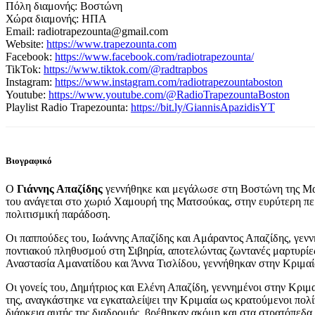
Πόλη διαμονής: Βοστώνη
Χώρα διαμονής: ΗΠΑ
Email: radiotrapezounta@gmail.com
Website:
https://www.trapezounta.com
Facebook:
https://www.facebook.com/radiotrapezounta/
TikTok:
https://www.tiktok.com/@radtrapbos
Instagram:
https://www.instagram.com/radiotrapezountaboston
Youtube:
https://www.youtube.com/@RadioTrapezountaBoston
Playlist Radio Trapezounta:
https://bit.ly/GiannisApazidisYT
Βιογραφικό
Ο
Γιάννης Απαζίδης
γεννήθηκε και μεγάλωσε στη Βοστώνη της Μασ
του ανάγεται στο χωριό Χαμουρή της Ματσούκας, στην ευρύτερη περ
πολιτισμική παράδοση.
Οι παππούδες του, Ιωάννης Απαζίδης και Αμάραντος Απαζίδης, γενν
ποντιακού πληθυσμού στη Σιβηρία, αποτελώντας ζωντανές μαρτυρίες 
Αναστασία Αμανατίδου και Άννα Τισλίδου, γεννήθηκαν στην Κριμαί
Οι γονείς του, Δημήτριος και Ελένη Απαζίδη, γεννημένοι στην Κρι
της, αναγκάστηκε να εγκαταλείψει την Κριμαία ως κρατούμενοι πο
διάρκεια αυτής της διαδρομής, βρέθηκαν ακόμη και στα στρατόπεδα