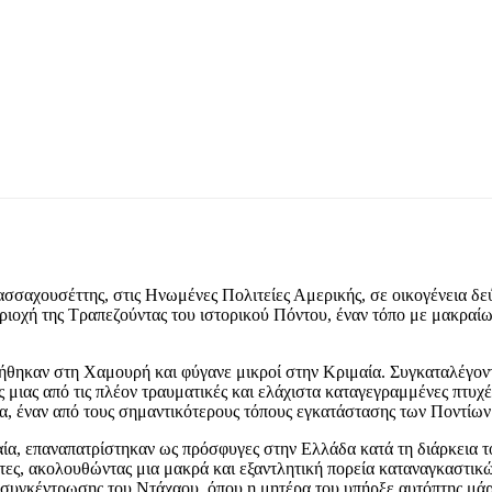
σαχουσέττης, στις Ηνωμένες Πολιτείες Αμερικής, σε οικογένεια δε
ιοχή της Τραπεζούντας του ιστορικού Πόντου, έναν τόπο με μακραίω
ήθηκαν στη Χαμουρή και φύγανε μικροί στην Κριμαία. Συγκαταλέγοντα
μιας από τις πλέον τραυματικές και ελάχιστα καταγεγραμμένες πτυχές 
α, έναν από τους σημαντικότερους τόπους εγκατάστασης των Ποντίων
μαία, επαναπατρίστηκαν ως πρόσφυγες στην Ελλάδα κατά τη διάρκεια 
λίτες, ακολουθώντας μια μακρά και εξαντλητική πορεία καταναγκαστ
 συγκέντρωσης του Ντάχαου, όπου η μητέρα του υπήρξε αυτόπτης μάρ