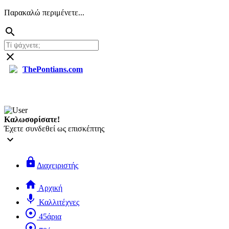
Παρακαλώ περιμένετε...
search
close
ThePontians.com
Καλωσορίσατε!
Έχετε συνδεθεί ως επισκέπτης
keyboard_arrow_down
lock
Διαχειριστής
home
Αρχική
mic
Καλλιτέχνες
adjust
45άρια
adjust