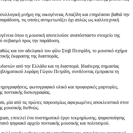
η συλλογική μνήμη της οικογένειας Απαζίδη και επηρέασαν βαθιά την
παράδοση, τις οποίες αντιμετωπίζει όχι απλώς ως καλλιτεχνική
ογένεια όπου η μουσική αποτελούσε αναπόσπαστο στοιχείο της
αθύ σεβασμό προς την παράδοση.
καθώς και τον αδελφικό του φίλο Στηβ Πεσιρίδη, το μουσικό σχήμα
σικής έκφρασης της διασποράς.
υδιστών από την Ελλάδα και τη διασπορά. Ιδιαίτερης σημασίας
 εμβληματικού λυράρη Γώγου Πετρίδη, συνδέοντας έμπρακτα τη
 ηχογραφήσεις, φωτογραφικό υλικό και προφορικές μαρτυρίες.
ς ποντιακής δισκογραφίας.
com, μία από τις πρώτες παγκοσμίως αφιερωμένες αποκλειστικά στον
ής μουσικής διεθνώς.
ram, επιτελεί ένα συστηματικό έργο τεκμηρίωσης, ψηφιοποίησης
ντανό ψηφιακό αρχείο ποντιακής μουσικής και πολιτισμού.