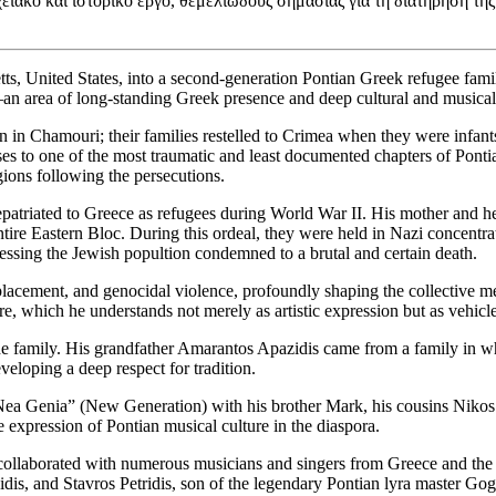
ειακό και ιστορικό έργο, θεμελιώδους σημασίας για τη διατήρηση της
s, United States, into a second-generation Pontian Greek refugee family
an area of long-standing Greek presence and deep cultural and musical 
 in Chamouri; their families restelled to Crimea when they were infan
esses to one of the most traumatic and least documented chapters of Po
gions following the persecutions.
patriated to Greece as refugees during World War II. His mother and her
ntire Eastern Bloc. During this ordeal, they were held in Nazi concent
nessing the Jewish popultion condemned to a brutal and certain death.
splacement, and genocidal violence, profoundly shaping the collective m
 which he understands not merely as artistic expression but as vehicles
e family. His grandfather Amarantos Apazidis came from a family in wh
eloping a deep respect for tradition.
ea Genia” (New Generation) with his brother Mark, his cousins Nikos A
xpression of Pontian musical culture in the diaspora.
collaborated with numerous musicians and singers from Greece and the P
dis, and Stavros Petridis, son of the legendary Pontian lyra master Gogos