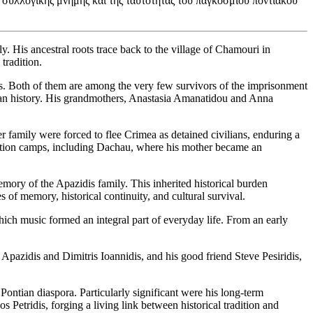
 συλλογικής μνήμης και της ταυτότητας του παγκόσμιου ποντιακού
. His ancestral roots trace back to the village of Chamouri in
tradition.
ts. Both of them are among the very few survivors of the imprisonment
ntian history. His grandmothers, Anastasia Amanatidou and Anna
 family were forced to flee Crimea as detained civilians, enduring a
ration camps, including Dachau, where his mother became an
emory of the Apazidis family. This inherited historical burden
 of memory, historical continuity, and cultural survival.
ich music formed an integral part of everyday life. From an early
pazidis and Dimitris Ioannidis, and his good friend Steve Pesiridis,
ontian diaspora. Particularly significant were his long-term
 Petridis, forging a living link between historical tradition and