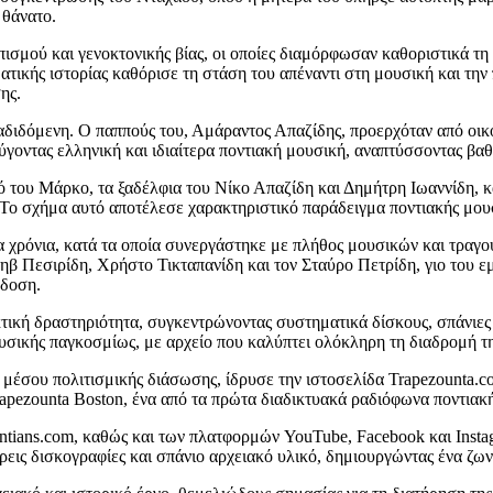
 θάνατο.
οπισμού και γενοκτονικής βίας, οι οποίες διαμόρφωσαν καθοριστικά τ
ατικής ιστορίας καθόρισε τη στάση του απέναντι στη μουσική και την 
ης.
αδιδόμενη. Ο παππούς του, Αμάραντος Απαζίδης, προερχόταν από οικ
ύγοντας ελληνική και ιδιαίτερα ποντιακή μουσική, αναπτύσσοντας β
φό του Μάρκο, τα ξαδέλφια του Νίκο Απαζίδη και Δημήτρη Ιωαννίδη, 
Το σχήμα αυτό αποτέλεσε χαρακτηριστικό παράδειγμα ποντιακής μου
α χρόνια, κατά τα οποία συνεργάστηκε με πλήθος μουσικών και τραγο
τηβ Πεσιρίδη, Χρήστο Τικταπανίδη και τον Σταύρο Πετρίδη, γιο του
άδοση.
τική δραστηριότητα, συγκεντρώνοντας συστηματικά δίσκους, σπάνιες
ουσικής παγκοσμίως, με αρχείο που καλύπτει ολόκληρη τη διαδρομή τη
ς μέσου πολιτισμικής διάσωσης, ίδρυσε την ιστοσελίδα Trapezounta.
rapezounta Boston, ένα από τα πρώτα διαδικτυακά ραδιόφωνα ποντιακ
tians.com, καθώς και των πλατφορμών YouTube, Facebook και Instag
ρεις δισκογραφίες και σπάνιο αρχειακό υλικό, δημιουργώντας ένα ζω