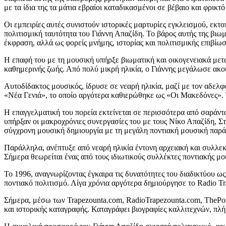
με τα ίδια της τα μάτια εβραίοι καταδικασμένοι σε βέβαιο και φρικτό
Οι εμπειρίες αυτές συνιστούν ιστορικές μαρτυρίες εγκλεισμού, εκτ
πολιτισμική ταυτότητα του Γιάννη Απαζίδη. Το βάρος αυτής της βιωμ
έκφραση, αλλά ως φορείς μνήμης, ιστορίας και πολιτισμικής επιβίωσ
Η επαφή του με τη μουσική υπήρξε βιωματική και οικογενειακά μετ
καθημερινής ζωής. Από πολύ μικρή ηλικία, ο Γιάννης μεγάλωσε ακο
Αυτοδίδακτος μουσικός, ίδρυσε σε νεαρή ηλικία, μαζί με τον αδελ
«Νέα Γενιά», το οποίο αργότερα καθιερώθηκε ως «Οι Μακεδόνες». 
Η επαγγελματική του πορεία εκτείνεται σε περισσότερα από σαράντ
υπήρξαν οι μακροχρόνιες συνεργασίες του με τους Νίκο Απαζίδη, Σ
σύγχρονη μουσική δημιουργία με τη μεγάλη ποντιακή μουσική παρ
Παράλληλα, ανέπτυξε από νεαρή ηλικία έντονη αρχειακή και συλλεκ
Σήμερα θεωρείται ένας από τους ιδιωτικούς συλλέκτες ποντιακής μ
Το 1996, αναγνωρίζοντας έγκαιρα τις δυνατότητες του διαδικτύου ω
ποντιακό πολιτισμό. Λίγα χρόνια αργότερα δημιούργησε το Radio T
Σήμερα, μέσω των Trapezounta.com, RadioTrapezounta.com, ThePon
και ιστορικής καταγραφής. Καταγράφει βιογραφίες καλλιτεχνών, πλή