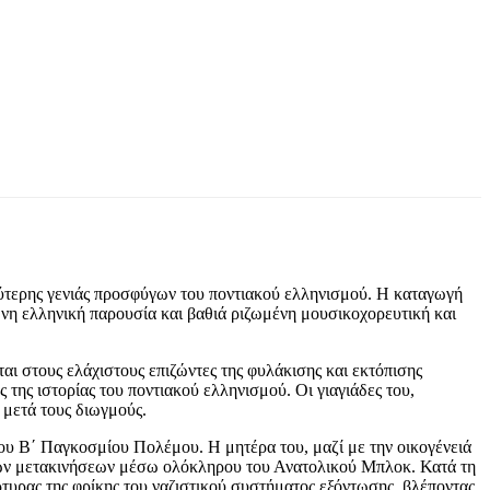
ύτερης γενιάς προσφύγων του ποντιακού ελληνισμού. Η καταγωγή
νη ελληνική παρουσία και βαθιά ριζωμένη μουσικοχορευτική και
ι στους ελάχιστους επιζώντες της φυλάκισης και εκτόπισης
της ιστορίας του ποντιακού ελληνισμού. Οι γιαγιάδες του,
 μετά τους διωγμούς.
του Β΄ Παγκοσμίου Πολέμου. Η μητέρα του, μαζί με την οικογένειά
ικών μετακινήσεων μέσω ολόκληρου του Ανατολικού Μπλοκ. Κατά τη
τυρας της φρίκης του ναζιστικού συστήματος εξόντωσης, βλέποντας