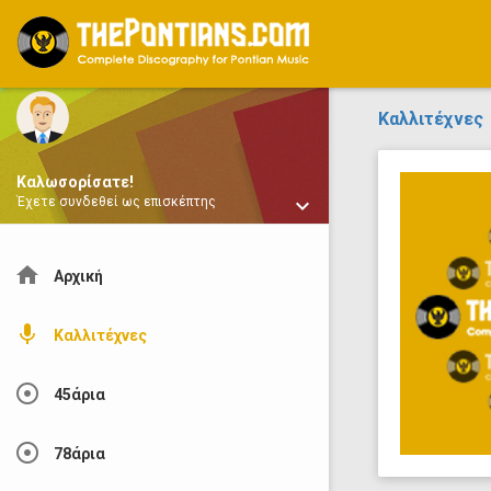
ThePontians.com
Καλλιτέχνες
Καλωσορίσατε!
keyboard_arrow_down
Έχετε συνδεθεί ως επισκέπτης
home
Αρχική
mic
Καλλιτέχνες
adjust
45άρια
adjust
78άρια