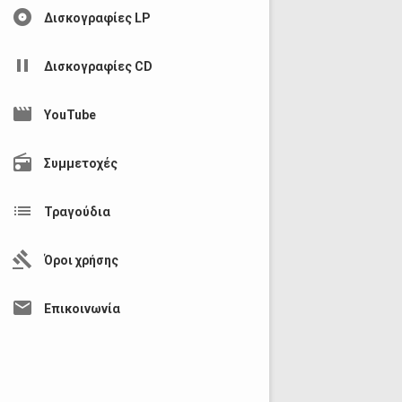
album
Δισκογραφίες LP
pause
Δισκογραφίες CD
movie
YouTube
radio
Συμμετοχές
list
Τραγούδια
gavel
Όροι χρήσης
mail
Επικοινωνία