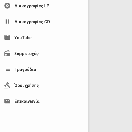
album
Δισκογραφίες LP
pause
Δισκογραφίες CD
movie
YouTube
radio
Συμμετοχές
list
Τραγούδια
gavel
Όροι χρήσης
mail
Επικοινωνία