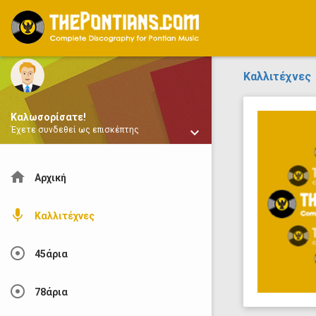
ThePontians.com
Καλλιτέχνες
Καλωσορίσατε!
keyboard_arrow_down
Έχετε συνδεθεί ως επισκέπτης
home
Αρχική
mic
Καλλιτέχνες
adjust
45άρια
adjust
78άρια