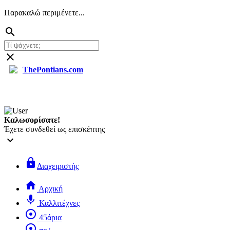
Παρακαλώ περιμένετε...
search
close
ThePontians.com
search
Καλωσορίσατε!
Έχετε συνδεθεί ως επισκέπτης
keyboard_arrow_down
lock
Διαχειριστής
home
Αρχική
mic
Καλλιτέχνες
adjust
45άρια
adjust