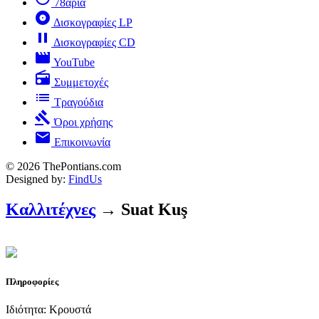
78άρια
album
Δισκογραφίες LP
pause
Δισκογραφίες CD
movie
YouTube
radio
Συμμετοχές
list
Τραγούδια
gavel
Όροι χρήσης
mail
Επικοινωνία
© 2026 ThePontians.com
Designed by:
FindUs
Καλλιτέχνες
→ Suat Kuş
Πληροφορίες
Ιδιότητα: Κρουστά