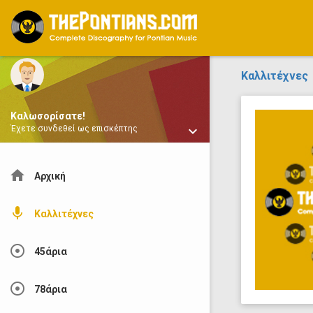
ThePontians.com
Καλλιτέχνες
Καλωσορίσατε!
keyboard_arrow_down
Έχετε συνδεθεί ως επισκέπτης
home
Αρχική
mic
Καλλιτέχνες
adjust
45άρια
adjust
78άρια