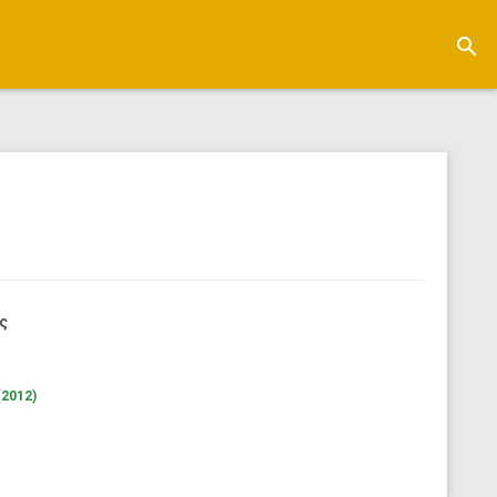
search
ς
(2012)