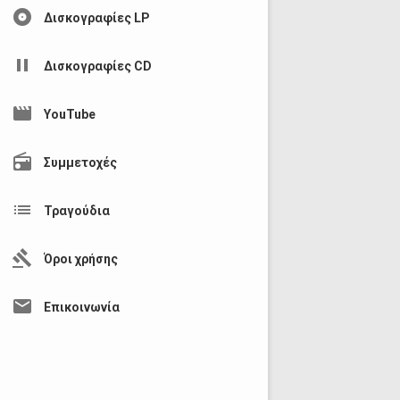
album
Δισκογραφίες LP
pause
Δισκογραφίες CD
movie
YouTube
radio
Συμμετοχές
list
Τραγούδια
gavel
Όροι χρήσης
mail
Επικοινωνία