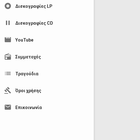
album
Δισκογραφίες LP
pause
Δισκογραφίες CD
movie
YouTube
radio
Συμμετοχές
list
Τραγούδια
gavel
Όροι χρήσης
mail
Επικοινωνία