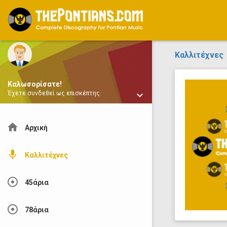
ThePontians.com
Καλλιτέχνες
Καλωσορίσατε!
keyboard_arrow_down
Έχετε συνδεθεί ως επισκέπτης
home
Αρχική
mic
Καλλιτέχνες
adjust
45άρια
adjust
78άρια