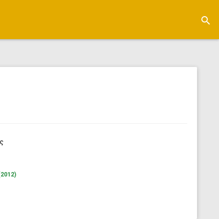
search
ς
(2012)