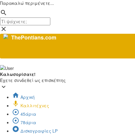
Παρακαλώ περιμένετε...
search
close
ThePontians.com
Καλωσορίσατε!
Έχετε συνδεθεί ως επισκέπτης
keyboard_arrow_down
home
Αρχική
mic
Καλλιτέχνες
adjust
45άρια
adjust
78άρια
album
Δισκογραφίες LP