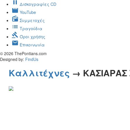
pause
Δισκογραφίες CD
movie
YouTube
radio
Συμμετοχές
list
Τραγούδια
gavel
Όροι χρήσης
mail
Επικοινωνία
© 2026 ThePontians.com
Designed by:
FindUs
Καλλιτέχνες
→ ΚΑΣΙΑΡΑΣ