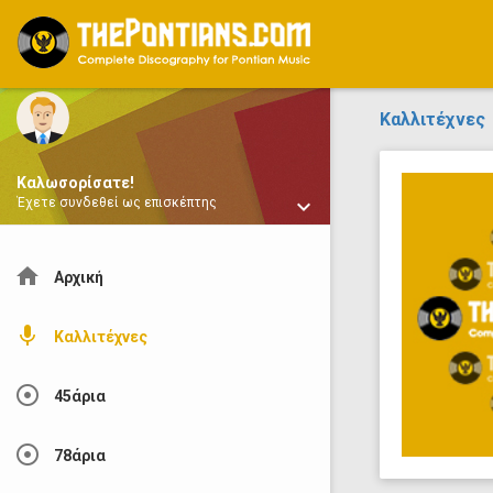
ThePontians.com
Καλλιτέχνες
Καλωσορίσατε!
keyboard_arrow_down
Έχετε συνδεθεί ως επισκέπτης
home
Αρχική
mic
Καλλιτέχνες
adjust
45άρια
adjust
78άρια