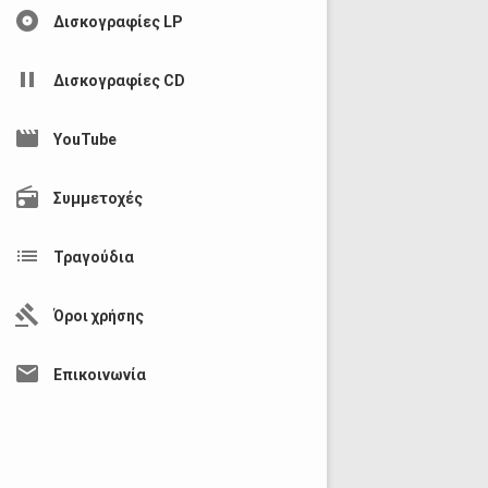
album
Δισκογραφίες LP
pause
Δισκογραφίες CD
movie
YouTube
radio
Συμμετοχές
list
Τραγούδια
gavel
Όροι χρήσης
mail
Επικοινωνία