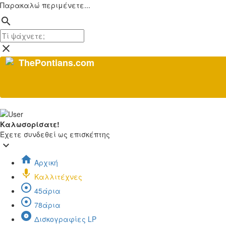
Παρακαλώ περιμένετε...
search
close
ThePontians.com
Καλωσορίσατε!
Έχετε συνδεθεί ως επισκέπτης
keyboard_arrow_down
home
Αρχική
mic
Καλλιτέχνες
adjust
45άρια
adjust
78άρια
album
Δισκογραφίες LP