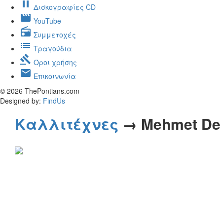
pause
Δισκογραφίες CD
movie
YouTube
radio
Συμμετοχές
list
Τραγούδια
gavel
Όροι χρήσης
mail
Επικοινωνία
© 2026 ThePontians.com
Designed by:
FindUs
Καλλιτέχνες
→ Mehmet De