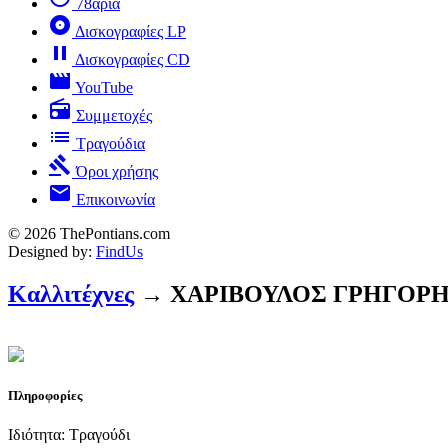
78άρια
album
Δισκογραφίες LP
pause
Δισκογραφίες CD
movie
YouTube
radio
Συμμετοχές
list
Τραγούδια
gavel
Όροι χρήσης
mail
Επικοινωνία
© 2026 ThePontians.com
Designed by:
FindUs
Καλλιτέχνες
→ ΧΑΡΙΒΟΥΛΟΣ ΓΡΗΓΟΡ
Πληροφορίες
Ιδιότητα: Τραγούδι