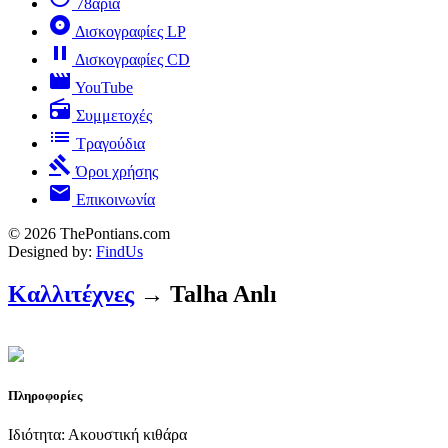
78άρια
album
Δισκογραφίες LP
pause
Δισκογραφίες CD
movie
YouTube
radio
Συμμετοχές
list
Τραγούδια
gavel
Όροι χρήσης
mail
Επικοινωνία
© 2026 ThePontians.com
Designed by:
FindUs
Καλλιτέχνες
→ Talha Anlı
Πληροφορίες
Ιδιότητα: Ακουστική κιθάρα