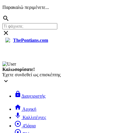
Παρακαλώ περιμένετε...
search
close
ThePontians.com
search
Καλωσορίσατε!
Έχετε συνδεθεί ως επισκέπτης
keyboard_arrow_down
lock
Διαχειριστής
home
Αρχική
mic
Καλλιτέχνες
adjust
45άρια
adjust