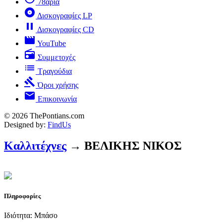
78άρια
album
Δισκογραφίες LP
pause
Δισκογραφίες CD
movie
YouTube
radio
Συμμετοχές
list
Τραγούδια
gavel
Όροι χρήσης
mail
Επικοινωνία
© 2026 ThePontians.com
Designed by:
FindUs
Καλλιτέχνες
→ ΒΕΛΙΚΗΣ ΝΙΚΟΣ
Πληροφορίες
Ιδιότητα: Μπάσο