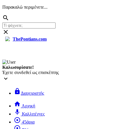
Παρακαλώ περιμένετε...
search
close
ThePontians.com
search
Καλωσορίσατε!
Έχετε συνδεθεί ως επισκέπτης
keyboard_arrow_down
lock
Διαχειριστής
home
Αρχική
mic
Καλλιτέχνες
adjust
45άρια
adjust