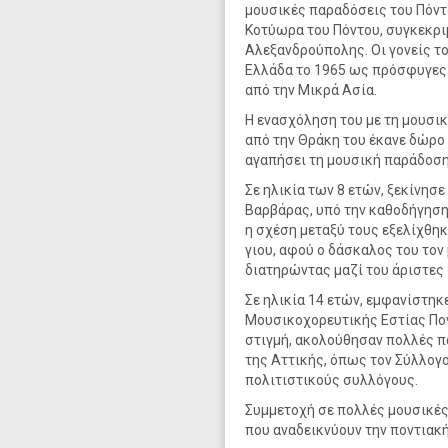
μουσικές παραδόσεις του Πόντο
Κοτύωρα του Πόντου, συγκεκριμ
Αλεξανδρούπολης. Οι γονείς το
Ελλάδα το 1965 ως πρόσφυγες α
από την Μικρά Ασία.
Η ενασχόληση του με τη μουσικ
από την Θράκη του έκανε δώρο 
αγαπήσει τη μουσική παράδοση
Σε ηλικία των 8 ετών, ξεκίνησ
Βαρβάρας, υπό την καθοδήγηση 
η σχέση μεταξύ τους εξελίχθηκ
γιου, αφού ο δάσκαλoς του τον
διατηρώντας μαζί του άριστες 
Σε ηλικία 14 ετών, εμφανίστηκ
Μουσικοχορευτικής Εστίας Πον
στιγμή, ακολούθησαν πολλές π
της Αττικής, όπως τον Σύλλογ
πολιτιστικούς συλλόγους.
Συμμετοχή σε πολλές μουσικές
που αναδεικνύουν την ποντιακ