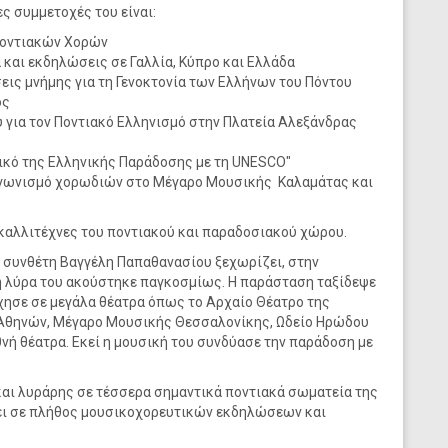
ς συμμετοχές του είναι:
Ποντιακών Χορών
 και εκδηλώσεις σε Γαλλία, Κύπρο και Ελλάδα
ις μνήμης για τη Γενοκτονία των Ελλήνων του Πόντου
ος
 για τον Ποντιακό Ελληνισμό στην Πλατεία Αλεξάνδρας
ικό της Ελληνικής Παράδοσης με τη UNESCO"
αγωνισμό χορωδιών στο Μέγαρο Μουσικής Καλαμάτας και
 καλλιτέχνες του ποντιακού και παραδοσιακού χώρου.
ή συνθέτη Βαγγέλη Παπαθανασίου ξεχωρίζει, στην
η λύρα του ακούστηκε παγκοσμίως. Η παράσταση ταξίδεψε
ήχησε σε μεγάλα θέατρα όπως το Αρχαίο Θέατρο της
Αθηνών, Μέγαρο Μουσικής Θεσσαλονίκης, Ωδείο Ηρώδου
νή θέατρα. Εκεί η μουσική του συνδύασε την παράδοση με
και λυράρης σε τέσσερα σημαντικά ποντιακά σωματεία της
χει σε πλήθος μουσικοχορευτικών εκδηλώσεων και