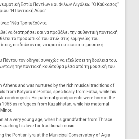
νευματική Εστία Ποντίων και Φίλων Αιγάλεω "Ο Καύκασος"
ρίου "Η Ποντιακή Λύρα"
ίνας "Νέα Τραπεζούντα
εί να διατηρήσει και να προβάλει την αυθεντική ποντιακή
έτει το προσωπικό του στυλ στις ερμηνείες του,
σεις, επιδιώκοντας να κρατά αυτούσια τη μουσική
υ Πόντου τον οδηγεί συνεχώς να εξελίσσει τη δουλειά του,
ωντανή την ποντιακή κουλτούρα μέσα από τη μουσική του.
n Athens and was nurtured by the rich musical traditions of
ls from Kotyora in Pontos, specifically from Fatsa, while his
lexandroupolis. His paternal grandparents were born in the
 1965 as refugees from Kazakhstan, while his maternal
 Minor.
an at a very young age, when his grandfather from Thrace
sparking his love for traditional music.
ng the Pontian lyra at the Municipal Conservatory of Agia