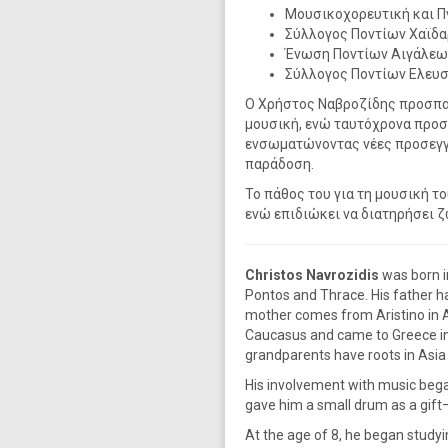
Μουσικοχορευτική και Π
Σύλλογος Ποντίων Χαϊδα
Ένωση Ποντίων Αιγάλεω
Σύλλογος Ποντίων Ελευσ
Ο Χρήστος Ναβροζίδης προσπαθ
μουσική, ενώ ταυτόχρονα προσθ
ενσωματώνοντας νέες προσεγγί
παράδοση.
Το πάθος του για τη μουσική το
ενώ επιδιώκει να διατηρήσει ζ
Christos Navrozidis
was born i
Pontos and Thrace. His father hai
mother comes from Aristino in A
Caucasus and came to Greece in
grandparents have roots in Asia
His involvement with music beg
gave him a small drum as a gift—
At the age of 8, he began studyi