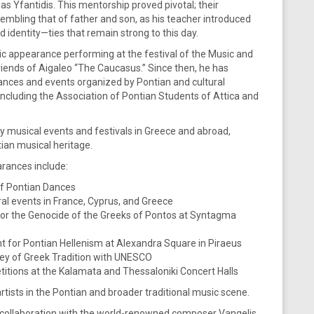
as Yfantidis. This mentorship proved pivotal; their
sembling that of father and son, as his teacher introduced
d identity—ties that remain strong to this day.
lic appearance performing at the festival of the Music and
iends of Aigaleo “The Caucasus.” Since then, he has
ces and events organized by Pontian and cultural
including the Association of Pontian Students of Attica and
y musical events and festivals in Greece and abroad,
ian musical heritage.
rances include:
of Pontian Dances
al events in France, Cyprus, and Greece
r the Genocide of the Greeks of Pontos at Syntagma
 for Pontian Hellenism at Alexandra Square in Piraeus
ney of Greek Tradition with UNESCO
titions at the Kalamata and Thessaloniki Concert Halls
tists in the Pontian and broader traditional music scene.
is collaboration with the world-renowned composer Vangelis