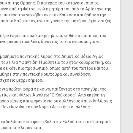
υ και της Θράκης. Ο πατέρας του κατάγεται από τα
ένα από τη Φάτσα, ενώ η μητέρα του από το Αρίστηνο της
υ πατέρα του γεννήθηκαν στον Καύκασο και ήρθαν στην
πό το Καζακστάν, ενώ οι γονείς της μητέρας έχουν ρίζες
ή ξεκίνησε σε πολύ μικρή ηλικία, καθώς ο παππούς του
ένα μικρό νταουλάκι, δίνοντάς του το έναυσμα για να
.
ε μαθήματα ποντιακής λύρας στο Δημοτικό Ωδείο Αγίας
του Ηλία Υφαντίδη. Η μαθητεία του ήταν καθοριστική, και
ε σε κάτι πιο προσωπικό, όπως αυτή του πατέρα και του
 μύησε στην ποντιακή κουλτούρα και συνείδηση,
σχέσεις μέχρι σήμερα.
ε για πρώτη φορά σε κοινό, παίζοντας στο πανηγύρι της
τίων και Φίλων Αιγάλεω "Ο Καύκασος". Από εκείνη τη
αραστάσεις και εμφανίσεις σε συλλόγους και εκδηλώσεις
ο Ποντίων Φοιτητών Νομού Αττικής και άλλους
 εκδηλώσεις και φεστιβάλ στην Ελλάδα και το εξωτερικό,
ή μουσική κληρονομιά.