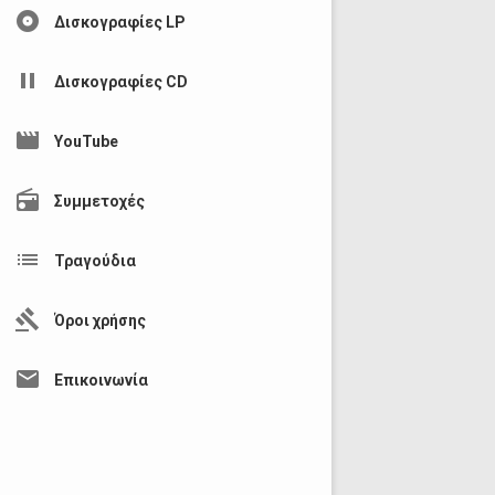
album
Δισκογραφίες LP
pause
Δισκογραφίες CD
movie
YouTube
radio
Συμμετοχές
list
Τραγούδια
gavel
Όροι χρήσης
mail
Επικοινωνία