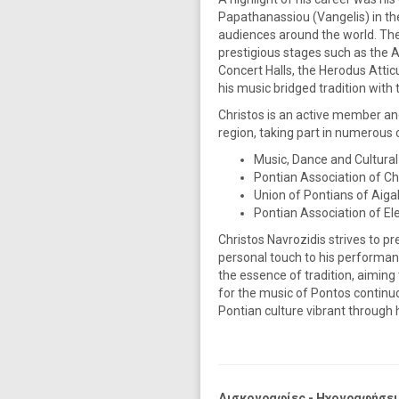
Papathanassiou (Vangelis) in th
audiences around the world. The 
prestigious stages such as the 
Concert Halls, the Herodus Atti
his music bridged tradition with
Christos is an active member and
region, taking part in numerous 
Music, Dance and Cultural
Pontian Association of Ch
Union of Pontians of Aiga
Pontian Association of E
Christos Navrozidis strives to 
personal touch to his performa
the essence of tradition, aiming
for the music of Pontos continuo
Pontian culture vibrant through 
Δισκογραφίες - Ηχογραφήσει