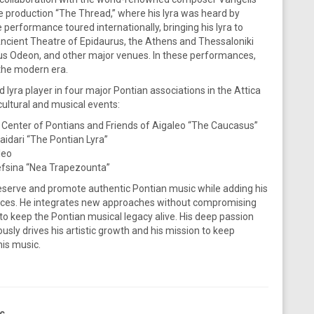
e production “The Thread,” where his lyra was heard by
performance toured internationally, bringing his lyra to
Ancient Theatre of Epidaurus, the Athens and Thessaloniki
cus Odeon, and other major venues. In these performances,
 the modern era.
 lyra player in four major Pontian associations in the Attica
cultural and musical events:
 Center of Pontians and Friends of Aigaleo “The Caucasus”
aidari “The Pontian Lyra”
leo
lefsina “Nea Trapezounta”
preserve and promote authentic Pontian music while adding his
nces. He integrates new approaches without compromising
 to keep the Pontian musical legacy alive. His deep passion
usly drives his artistic growth and his mission to keep
his music.
ς