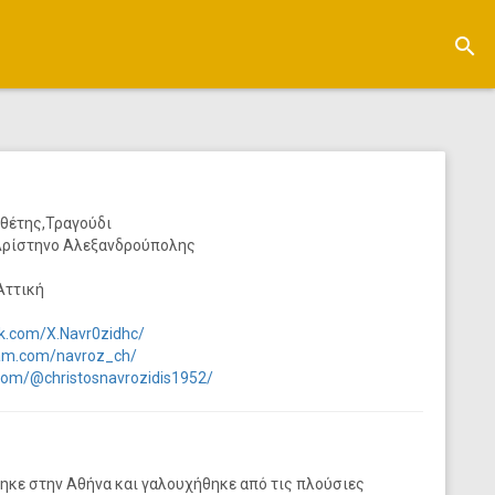
search
νθέτης,Τραγούδι
 Αρίστηνο Αλεξανδρούπολης
Αττική
k.com/X.Navr0zidhc/
ram.com/navroz_ch/
com/@christosnavrozidis1952/
ηκε στην Αθήνα και γαλουχήθηκε από τις πλούσιες