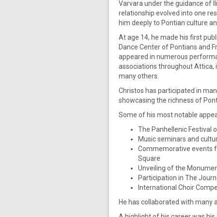
Varvara under the guidance of Ili
relationship evolved into one re
him deeply to Pontian culture an
At age 14, he made his first pub
Dance Center of Pontians and Fr
appeared in numerous performan
associations throughout Attica, 
many others.
Christos has participated in man
showcasing the richness of Pont
Some of his most notable appea
The Panhellenic Festival 
Music seminars and cultur
Commemorative events fo
Square
Unveiling of the Monument
Participation in The Jour
International Choir Compe
He has collaborated with many ar
A highlight of his career was h