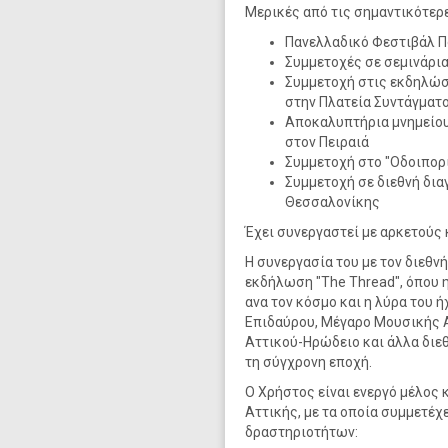
Μερικές από τις σημαντικότερε
Πανελλαδικό Φεστιβάλ 
Συμμετοχές σε σεμινάρια
Συμμετοχή στις εκδηλώσε
στην Πλατεία Συντάγματ
Αποκαλυπτήρια μνημείου
στον Πειραιά
Συμμετοχή στο "Οδοιπορ
Συμμετοχή σε διεθνή δι
Θεσσαλονίκης
Έχει συνεργαστεί με αρκετούς
Η συνεργασία του με τον διεθν
εκδήλωση "The Thread", όπου 
ανα τον κόσμο και η λύρα του 
Επιδαύρου, Μέγαρο Μουσικής 
Αττικού-Ηρώδειο και άλλα διεθ
τη σύγχρονη εποχή.
Ο Χρήστος είναι ενεργό μέλος 
Αττικής, με τα οποία συμμετέ
δραστηριοτήτων: