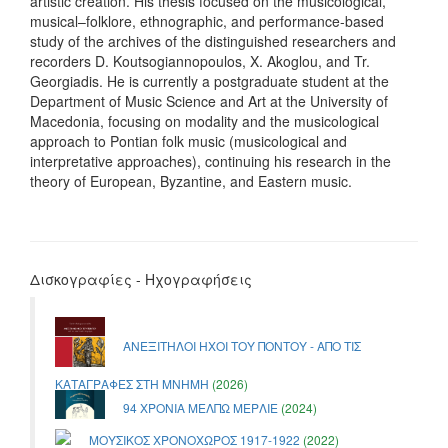
artistic creation. His thesis focused on the musicological,
musical–folklore, ethnographic, and performance-based
study of the archives of the distinguished researchers and
recorders D. Koutsogiannopoulos, X. Akoglou, and Tr.
Georgiadis. He is currently a postgraduate student at the
Department of Music Science and Art at the University of
Macedonia, focusing on modality and the musicological
approach to Pontian folk music (musicological and
interpretative approaches), continuing his research in the
theory of European, Byzantine, and Eastern music.
Δισκογραφίες - Ηχογραφήσεις
ΑΝΕΞΙΤΗΛΟΙ ΗΧΟΙ ΤΟΥ ΠΟΝΤΟΥ - ΑΠΟ ΤΙΣ
ΚΑΤΑΓΡΑΦΕΣ ΣΤΗ ΜΝΗΜΗ
(2026)
94 ΧΡΟΝΙΑ ΜΕΛΠΩ ΜΕΡΛΙΕ
(2024)
ΜΟΥΣΙΚΟΣ ΧΡΟΝΟΧΩΡΟΣ 1917-1922
(2022)