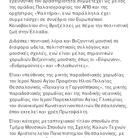
ερευνητική του δραστηριότητα συμμετέχει ως μέλος
της ομάδας Παλαιογραφίας του ΑΠΘ και της
ορχήστρας «Ψαλτήρα», ενώ παράλληλα έχει
συμμετάσχει σε συνέδριο του Ευρωπαϊκού
Κοινοβουλίου στις Βρυξέλλες με θέμα την πολιτιστική
ζωή στην Ελλάδα.
Διδάσκει ποντιακή λύρα και Βυζαντινή μουσική σε
διάφορα ωδεία, πολιτιστικούς συλλόγους και
μουσικές σχολές, ενώ είναι μέλος σημαντικών
χορωδιών Βυζαντινής μουσικής όπως οι «Εύφωνον»,
«Ευδρομούντες» και «Φιλαθωνίτες».
Είναι υπεύθυνος της μικτής παραδοσιακής χορωδίας
του Ιερού Ναού Αγίου Προφήτου Ηλιού Πυλαίας
Θεσσαλονίκης «Παναγία η Γοργοϋπήκοος», της μικτής
παραδοσιακής χορωδίας και της παιδικής-νεανικής
χορωδίας του Ιερού Παρεκκλησίου Αγίας Γλυκερίας
του συνοικισμού Κωνσταντινουπολιτών Θεσσαλονίκης,
όπου εκτελεί και χρέη Πρωτοψάλτη.
Είναι κάτοχος μεταπτυχιακού τίτλου σπουδών στο
Τμήμα Μουσικών Σπουδών της Σχολής Καλών Τεχνών
του Αριστοτελείου Πανεπιστημίου Θεσσαλονίκης, με