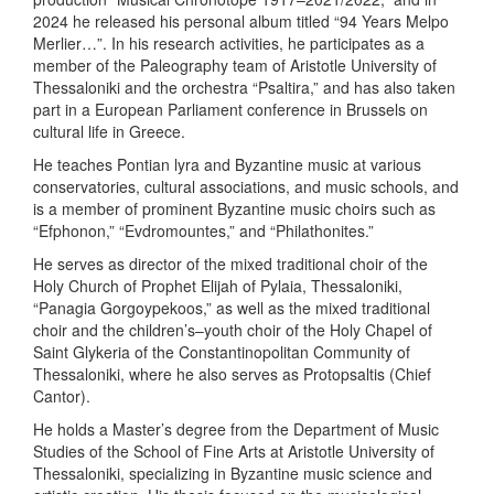
2024 he released his personal album titled “94 Years Melpo
Merlier…”. In his research activities, he participates as a
member of the Paleography team of Aristotle University of
Thessaloniki and the orchestra “Psaltira,” and has also taken
part in a European Parliament conference in Brussels on
cultural life in Greece.
He teaches Pontian lyra and Byzantine music at various
conservatories, cultural associations, and music schools, and
is a member of prominent Byzantine music choirs such as
“Efphonon,” “Evdromountes,” and “Philathonites.”
He serves as director of the mixed traditional choir of the
Holy Church of Prophet Elijah of Pylaia, Thessaloniki,
“Panagia Gorgoypekoos,” as well as the mixed traditional
choir and the children’s–youth choir of the Holy Chapel of
Saint Glykeria of the Constantinopolitan Community of
Thessaloniki, where he also serves as Protopsaltis (Chief
Cantor).
He holds a Master’s degree from the Department of Music
Studies of the School of Fine Arts at Aristotle University of
Thessaloniki, specializing in Byzantine music science and