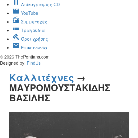
pause
Δισκογραφίες CD
movie
YouTube
radio
Συμμετοχές
list
Τραγούδια
gavel
Όροι χρήσης
mail
Επικοινωνία
© 2026 ThePontians.com
Designed by:
FindUs
Καλλιτέχνες
→
ΜΑΥΡΟΜΟΥΣΤΑΚΙΔΗΣ
ΒΑΣΙΛΗΣ