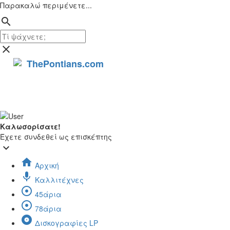
Παρακαλώ περιμένετε...
search
close
ThePontians.com
search
Καλωσορίσατε!
Έχετε συνδεθεί ως επισκέπτης
keyboard_arrow_down
home
Αρχική
mic
Καλλιτέχνες
adjust
45άρια
adjust
78άρια
album
Δισκογραφίες LP