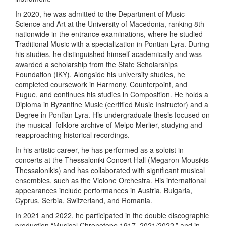
In 2020, he was admitted to the Department of Music
Science and Art at the University of Macedonia, ranking 8th
nationwide in the entrance examinations, where he studied
Traditional Music with a specialization in Pontian Lyra. During
his studies, he distinguished himself academically and was
awarded a scholarship from the State Scholarships
Foundation (IKY). Alongside his university studies, he
completed coursework in Harmony, Counterpoint, and
Fugue, and continues his studies in Composition. He holds a
Diploma in Byzantine Music (certified Music Instructor) and a
Degree in Pontian Lyra. His undergraduate thesis focused on
the musical–folklore archive of Melpo Merlier, studying and
reapproaching historical recordings.
In his artistic career, he has performed as a soloist in
concerts at the Thessaloniki Concert Hall (Megaron Mousikis
Thessalonikis) and has collaborated with significant musical
ensembles, such as the Violone Orchestra. His international
appearances include performances in Austria, Bulgaria,
Cyprus, Serbia, Switzerland, and Romania.
In 2021 and 2022, he participated in the double discographic
production “Musical Chronotope 1917–2021/2022,” and in