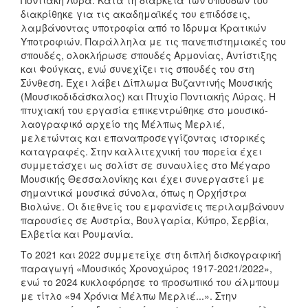
Ποντιακή Λύρα. Κατά τη διάρκεια των σπουδών του
διακρίθηκε για τις ακαδημαϊκές του επιδόσεις,
λαμβάνοντας υποτροφία από το Ίδρυμα Κρατικών
Υποτροφιών. Παράλληλα με τις πανεπιστημιακές του
σπουδές, ολοκλήρωσε σπουδές Αρμονίας, Αντίστιξης
και Φούγκας, ενώ συνεχίζει τις σπουδές του στη
Σύνθεση. Έχει λάβει Δίπλωμα Βυζαντινής Μουσικής
(Μουσικοδιδάσκαλος) και Πτυχίο Ποντιακής Λύρας. Η
πτυχιακή του εργασία επικεντρώθηκε στο μουσικό-
λαογραφικό αρχείο της Μέλπως Μερλιέ,
μελετώντας και επαναπροσεγγίζοντας ιστορικές
καταγραφές. Στην καλλιτεχνική του πορεία έχει
συμμετάσχει ως σολίστ σε συναυλίες στο Μέγαρο
Μουσικής Θεσσαλονίκης και έχει συνεργαστεί με
σημαντικά μουσικά σύνολα, όπως η Ορχήστρα
Βιολώνε. Οι διεθνείς του εμφανίσεις περιλαμβάνουν
παρουσίες σε Αυστρία, Βουλγαρία, Κύπρο, Σερβία,
Ελβετία και Ρουμανία.
Το 2021 και 2022 συμμετείχε στη διπλή δισκογραφική
παραγωγή «Μουσικός Χρονοχώρος 1917-2021/2022»,
ενώ το 2024 κυκλοφόρησε το προσωπικό του άλμπουμ
με τίτλο «94 Χρόνια Μέλπω Μερλιέ...». Στην