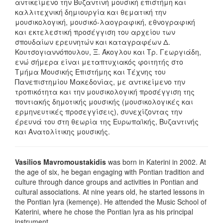
αντικείμενο την Βυζαντινή μουσική επιστήμη και
καλλιτεχνική δημιουργία και θεματική την
μουσικολογική, μουσικό-λαογραφική, εθνογραφική
και εκτελεστική προσέγγιση του αρχείου των
σπουδαίων ερευνητών και καταγραφέων Δ.
Κουτσογιαννόπουλου, Ξ. Άκογλου και Τρ. Γεωργιάδη,
ενώ σήμερα είναι μεταπτυχιακός φοιτητής στο
Τμήμα Μουσικής Επιστήμης και Τέχνης του
Πανεπιστημίου Μακεδονίας, με αντικείμενο την
τροπικότητα και την μουσικολογική προσέγγιση της
ποντιακής δημοτικής μουσικής (μουσικολογικές και
ερμηνευτικές προσεγγίσεις), συνεχίζοντας την
έρευνά του στη θεωρία της Ευρωπαϊκής, Βυζαντινής
και Ανατολίτικης μουσικής.
Vasilios Mavromoustakidis
was born in Katerini in 2002. At
the age of six, he began engaging with Pontian tradition and
culture through dance groups and activities in Pontian and
cultural associations. At nine years old, he started lessons in
the Pontian lyra (kemençe). He attended the Music School of
Katerini, where he chose the Pontian lyra as his principal
instrument.