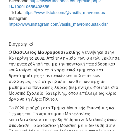
Facebook:
https://www.facebook.com/profile.php?
id=100010655408655
TikTok:
https://www.tiktok.com/@vasilis_mavromous
Instagram:
https://www.instagram.com/vasilis_mavromoustakidis/
Βιογραφικό
Ο
Βασίλειος Μαυρομουστακίδης
γεννήθηκε στην
Κατερίνη το 2002. Από την ηλικία των 6 ετών ξεκίνησε
την ενασχόλησή του με την ποντιακή παράδοση και
κουλτούρα μέσα από χορευτικά τμήματα και
δραστηριότητες ποντιακών και πολιτιστικών
συλλόγων, ενώ στην ηλικία των 9 ετών άρχισε
μαθήματα ποντιακής λύρας (κεμεντζέ). Φοίτησε στο
Μουσικό Σχολείο Κατερίνης, όπου επέλεξε ως κύριο
όργανο τη Λύρα Πόντου.
Το 2020 εισήχθη στο Τμήμα Μουσικής Επιστήμης και
Τέχνης του Πανεπιστημίου Μακεδονίας,
καταλαμβάνοντας την 8η θέση πανελλαδικώς όπου
σπούδασε Παραδοσιακή Μουσική με Ειδίκευση στην