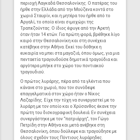
περιοχή Λαγκαδά Θεσσαλονίκης. Ο πατέρας του
ήρθε στην Ελλάδα από την Μούζενα κοντά στο
χωριό Σταυρίν, και η μητέρα του ήρθε από το
Αργαλί, το οποίο είναι σιμοχώρι της
Τραπεζούντας. Ο ίδιος έφυγε από την Αρετή
όταν ήταν 14 ετών. Για πρώτη φορά, βρέθηκε λίγο
καιρό στην Θεσσαλονίκη και στη συνέχεια
κατέβηκε στην Αθήνα. Εκεί του δόθηκε η
ευκαιρία να μπει στα μαγαζιά, όπου όμως, για μια
πενταετία τραγουδούσε δημοτικά τραγούδια και
αργότερα μπήκε στο χώρο του ποντιακού
τραγουδιού.
Ο πρώτος λυράρης, πέρα από τα γλέντια που
κάνανε στο χωριό, που τον συνόδεψε
επαγγελματικά στον χώρο ήταν ο Νίκος
Λαζαρίδης. Είχε την τύχη να συνεργαστεί με το
λυράρη με τον οποίο και ο Χρύσανθος έκανε την
πρώτη του δισκογραφική δουλειά. Εν συνέχεια
συνεργάστηκε με τον “πατριάρχη”, τον Γώγο
Πετρίδη στην Αθήνα και μετά ανέβηκε στη
Θεσσαλονίκη, όπου δούλεψε και τραγούδησε με
όλους σχεδόν τους Πόντιους λυράρηδες.