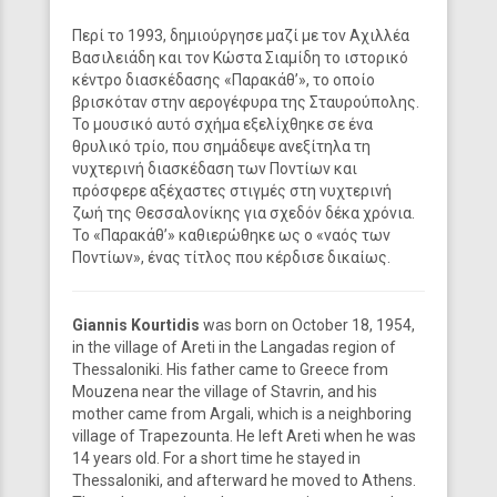
Περί το 1993, δημιούργησε μαζί με τον Αχιλλέα
Βασιλειάδη και τον Κώστα Σιαμίδη το ιστορικό
κέντρο διασκέδασης «Παρακάθ’», το οποίο
βρισκόταν στην αερογέφυρα της Σταυρούπολης.
Το μουσικό αυτό σχήμα εξελίχθηκε σε ένα
θρυλικό τρίο, που σημάδεψε ανεξίτηλα τη
νυχτερινή διασκέδαση των Ποντίων και
πρόσφερε αξέχαστες στιγμές στη νυχτερινή
ζωή της Θεσσαλονίκης για σχεδόν δέκα χρόνια.
Το «Παρακάθ’» καθιερώθηκε ως ο «ναός των
Ποντίων», ένας τίτλος που κέρδισε δικαίως.
Giannis Kourtidis
was born on October 18, 1954,
in the village of Areti in the Langadas region of
Thessaloniki. His father came to Greece from
Mouzena near the village of Stavrin, and his
mother came from Argali, which is a neighboring
village of Trapezounta. He left Areti when he was
14 years old. For a short time he stayed in
Thessaloniki, and afterward he moved to Athens.