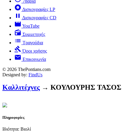
78άρια
album
Δισκογραφίες LP
pause
Δισκογραφίες CD
movie
YouTube
radio
Συμμετοχές
list
Τραγούδια
gavel
Όροι χρήσης
mail
Επικοινωνία
© 2026 ThePontians.com
Designed by:
FindUs
Καλλιτέχνες
→ ΚΟΥΛΟΥΡΗΣ ΤΑΣΟΣ
Πληροφορίες
Ιδιότητα: Βιολί