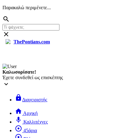
Παρακαλώ περιμένετε...
search
close
ThePontians.com
search
Καλωσορίσατε!
Έχετε συνδεθεί ως επισκέπτης
keyboard_arrow_down
lock
Διαχειριστής
home
Αρχική
mic
Καλλιτέχνες
adjust
45άρια
adjust