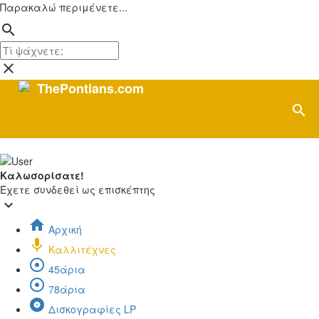
Παρακαλώ περιμένετε...
search
close
ThePontians.com
search
Καλωσορίσατε!
Έχετε συνδεθεί ως επισκέπτης
keyboard_arrow_down
home
Αρχική
mic
Καλλιτέχνες
adjust
45άρια
adjust
78άρια
album
Δισκογραφίες LP