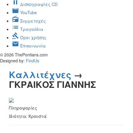
pause
Δισκογραφίες CD
movie
YouTube
radio
Συμμετοχές
list
Τραγούδια
gavel
Όροι χρήσης
mail
Επικοινωνία
© 2026 ThePontians.com
Designed by:
FindUs
Καλλιτέχνες
→
ΓΚΡΑΙΚΟΣ ΓΙΑΝΝΗΣ
Πληροφορίες
Ιδιότητα: Κρουστά