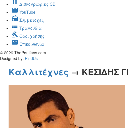
pause
Δισκογραφίες CD
movie
YouTube
radio
Συμμετοχές
list
Τραγούδια
gavel
Όροι χρήσης
mail
Επικοινωνία
© 2026 ThePontians.com
Designed by:
FindUs
Καλλιτέχνες
→ ΚΕΣΙΔΗΣ Γ