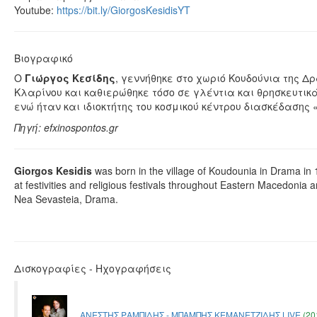
Youtube:
https://bit.ly/GiorgosKesidisYT
Βιογραφικό
Ο
Γιώργος Κεσίδης
, γεννήθηκε στο χωριό Κουδούνια της Δ
Κλαρίνου και καθιερώθηκε τόσο σε γλέντια και θρησκευτικ
ενώ ήταν και ιδιοκτήτης του κοσμικού κέντρου διασκέδαση
Πηγή: efxinospontos.gr
Giorgos Kesidis
was born in the village of Koudounia in Drama in 
at festivities and religious festivals throughout Eastern Macedonia 
Nea Sevasteia, Drama.
Δισκογραφίες - Ηχογραφήσεις
ΑΝΕΣΤΗΣ ΡΑΜΠΙΔΗΣ - ΜΠΑΜΠΗΣ ΚΕΜΑΝΕΤΖΙΔΗΣ LIVE
(20