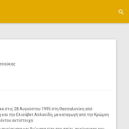
search
ατσούκας
κε στις 28 Αυγούστου 1995 στη Θεσσαλονίκη από
η και την Ελισάβετ Ασλανίδη, με καταγωγή από την Κρώμνη
όντου αντίστοιχα.