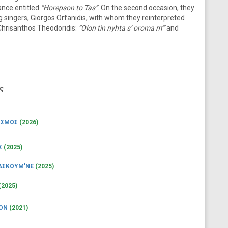
nce entitled
“Horepson to Tas”
. On the second occasion, they
g singers, Giorgos Orfanidis, with whom they reinterpreted
Chrisanthos Theodoridis:
“Olon tin nyhta s’ oroma m’”
and
ς
ΙΣΜΟΣ
(2026)
Σ
(2025)
ΛΑΣΚΟΥΜ'ΝΕ
(2025)
(2025)
ΝΟΝ
(2021)