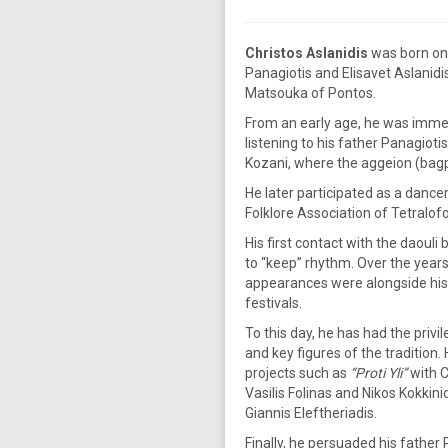
Christos Aslanidis
was born on 
Panagiotis and Elisavet Aslanidi
Matsouka of Pontos.
From an early age, he was immer
listening to his father Panagiotis
Kozani, where the aggeion (bag
He later participated as a dancer
Folklore Association of Tetralo
His first contact with the daouli
to “keep” rhythm. Over the year
appearances were alongside his 
festivals.
To this day, he has had the privi
and key figures of the tradition.
projects such as
“Proti Yli”
with C
Vasilis Folinas and Nikos Kokkini
Giannis Eleftheriadis.
Finally, he persuaded his father 