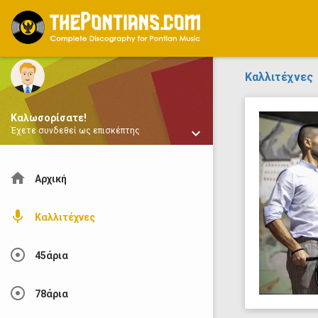
ThePontians.com
Καλλιτέχνες
Καλωσορίσατε!
keyboard_arrow_down
Έχετε συνδεθεί ως επισκέπτης
home
Αρχική
mic
Καλλιτέχνες
adjust
45άρια
adjust
78άρια