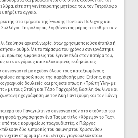
ά ακούσματα και βιώματα είτε στο σπίτι, ακούγοντας τον
ι λύρα, είτε στη γενέτειρα της μητέρας του, τον Τετράλοφο
 υπήρξε το αγγείο.
ορευτής στα τμήματα της Ένωσης Ποντίων Πολίχνης και
Συλλόγου Τετραλόφου, λαμβάνοντας μέρος στο έθιμο των
λι ξεκίνησε αρκετά νωρίς, όταν χρησιμοποιούσε έπιπλα ή
ρατήσει» ρυθμό. Με το πέρασμα του χρόνου συνεργάστηκε
 οι πρώτες εμφανίσεις του έγιναν πλάι στον πατέρα του,
ς είτε σε γάμους και καλοκαιρινές εκδηλώσεις.
να συνεργαστεί με σχεδόν όλους τους καταξιωμένους
υφαίους εκπροσώπους της παράδοσής μας. Επίσης, είχε
σκογραφικές δουλειές και projects όπως η «Πρώτη Ύλη» με
ατς» με τους Στάθη και Τάσο Παρχαρίδη, Βασίλη Φωλίνα και
 ζωντανή ηχογράφηση με τον Άκη Παντζούρη και τον Γιάννη
 πατέρα του Παναγιώτη να συνεργαστούν στο στούντιο του
τη φορά ηχογράφησαν ένα Τας με τίτλο «Χόρεψον το Τας».
ς από τους κορυφαίους τραγουδιστές, ο Γιώργος
εκτέλεσαν δύο εμπροπίς του αείμνηστου Χρύσανθου
 νύχταν σ’ όρομα μ’» και «Ίντζαν γιαγκουλεύκεται».