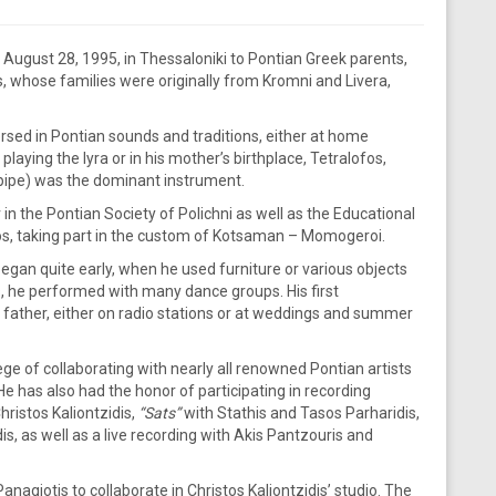
August 28, 1995, in Thessaloniki to Pontian Greek parents,
s, whose families were originally from Kromni and Livera,
sed in Pontian sounds and traditions, either at home
 playing the lyra or in his mother’s birthplace, Tetralofos,
pipe) was the dominant instrument.
 in the Pontian Society of Polichni as well as the Educational
fos, taking part in the custom of Kotsaman – Momogeroi.
 began quite early, when he used furniture or various objects
s, he performed with many dance groups. His first
father, either on radio stations or at weddings and summer
lege of collaborating with nearly all renowned Pontian artists
 He has also had the honor of participating in recording
hristos Kaliontzidis,
“Sats”
with Stathis and Tasos Parharidis,
dis, as well as a live recording with Akis Pantzouris and
Panagiotis to collaborate in Christos Kaliontzidis’ studio. The