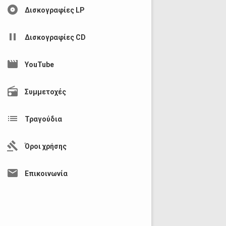
album
Δισκογραφίες LP
pause
Δισκογραφίες CD
movie
YouTube
radio
Συμμετοχές
list
Τραγούδια
gavel
Όροι χρήσης
mail
Επικοινωνία