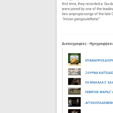
first time, they recorded a
Tas
da
were joined by one of the leadin
two
empropis
songs of the late 
“Intzan giangoulefketai”
.
Δισκογραφίες - Ηχογραφήσει
ΕΠΑΝΑΠΡΟΣΔΙΟΡ
ΖΟΥΡΝΑ ΚΑΪΤΕΔΕ
ΣΗ ΜΑΧΑΛΑ Σ΄ Ε
ΣΕΒΝΤΑΣ ΜΑΡΑΖ'
ΑΓΓΕΛΟΠΛΑΣΜΕ