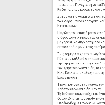
Από μικρή ηλικία είχε ποντιακ
πατέρα του Παναγιώτη να παίζε
Κοζάνης, όπου κυρίαρχο όργανο
Στη συνέχεια συμμετείχε ως χ
του Μορφωτικού Λαογραφικού 
Κοτσαμάνων.
Η πρώτη του επαφή με το νταού
διάφορα αντικείμενα για να «κ
με χορευτικά συγκροτήματα και
είτε σε ραδιοφωνικούς σταθμού
Έως σήμερα είχε την ευλογία 
Πόντιους καλλιτέχνες και κορ
την τιμή να συμμετάσχει σε δι
τον Χρήστο Καλιοντζίδη, το «Σ
Νίκο Κοκκινίδη, καθώς και στη
Ελευθεριάδη.
Τέλος, κατάφερε να πείσει τον
Χρήστου Καλιοντζίδη. Την πρώ
Τη δεύτερη συμμετείχε και ένα
Ορφανίδης, με τον οποίο επαν
Θεοδωρίδη με τίτλους «Όλον την