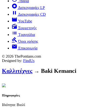
78άρια
album
Δισκογραφίες LP
pause
Δισκογραφίες CD
movie
YouTube
radio
Συμμετοχές
list
Τραγούδια
gavel
Όροι χρήσης
mail
Επικοινωνία
© 2026 ThePontians.com
Designed by:
FindUs
Καλλιτέχνες
→ Baki Kemanci
Πληροφορίες
Ιδιότητα: Βιολί