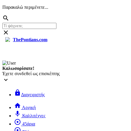
Παρακαλώ περιμένετε...
search
close
ThePontians.com
search
Καλωσορίσατε!
Έχετε συνδεθεί ως επισκέπτης
keyboard_arrow_down
lock
Διαχειριστής
home
Αρχική
mic
Καλλιτέχνες
adjust
45άρια
adjust