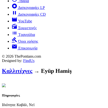
78άρια
album
Δισκογραφίες LP
pause
Δισκογραφίες CD
movie
YouTube
radio
Συμμετοχές
list
Τραγούδια
gavel
Όροι χρήσης
mail
Επικοινωνία
© 2026 ThePontians.com
Designed by:
FindUs
Καλλιτέχνες
→ Eyüp Hamiş
Πληροφορίες
Ιδιότητα: Καβάλ, Νεϊ