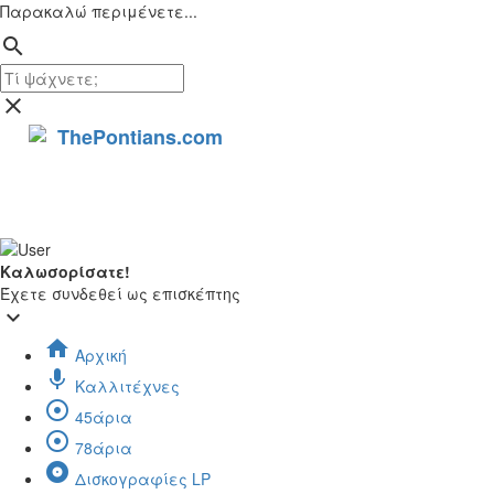
Παρακαλώ περιμένετε...
search
close
ThePontians.com
search
Καλωσορίσατε!
Έχετε συνδεθεί ως επισκέπτης
keyboard_arrow_down
home
Αρχική
mic
Καλλιτέχνες
adjust
45άρια
adjust
78άρια
album
Δισκογραφίες LP