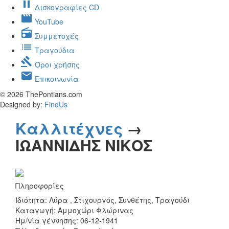
pause
Δισκογραφίες CD
movie
YouTube
radio
Συμμετοχές
list
Τραγούδια
gavel
Όροι χρήσης
mail
Επικοινωνία
© 2026 ThePontians.com
Designed by:
FindUs
Καλλιτέχνες
→
ΙΩΑΝΝΙΔΗΣ ΝΙΚΟΣ
Πληροφορίες
Ιδιότητα: Λύρα , Στιχουργός, Συνθέτης, Τραγούδι
Καταγωγή: Αμμοχώρι Φλώρινας
Ημ/νία γέννησης: 06-12-1941