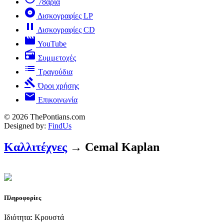
78άρια
album
Δισκογραφίες LP
pause
Δισκογραφίες CD
movie
YouTube
radio
Συμμετοχές
list
Τραγούδια
gavel
Όροι χρήσης
mail
Επικοινωνία
© 2026 ThePontians.com
Designed by:
FindUs
Καλλιτέχνες
→ Cemal Kaplan
Πληροφορίες
Ιδιότητα: Κρουστά