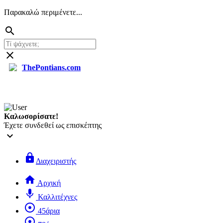
Παρακαλώ περιμένετε...
search
close
ThePontians.com
search
Καλωσορίσατε!
Έχετε συνδεθεί ως επισκέπτης
keyboard_arrow_down
lock
Διαχειριστής
home
Αρχική
mic
Καλλιτέχνες
adjust
45άρια
adjust