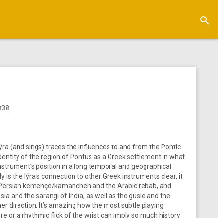
search
838
ýra (and sings) traces the influences to and from the Pontic
l identity of the region of Pontus as a Greek settlement in what
 instrument’s position in a long temporal and geographical
is the lýra’s connection to other Greek instruments clear, it
d Persian kemençe/kamancheh and the Arabic rebab, and
ia and the sarangi of India, as well as the gusle and the
her direction. It’s amazing how the most subtle playing
re or a rhythmic flick of the wrist can imply so much history