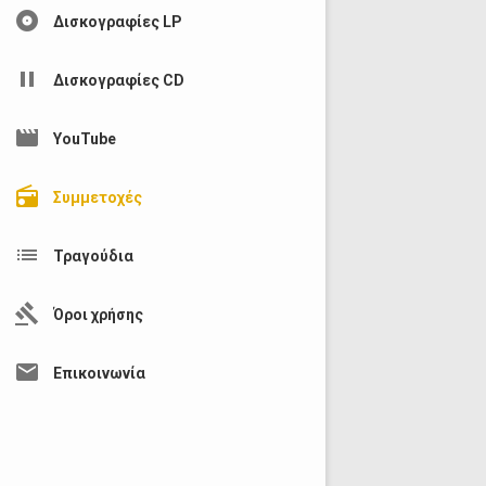
album
Δισκογραφίες LP
pause
Δισκογραφίες CD
movie
YouTube
radio
Συμμετοχές
list
Τραγούδια
gavel
Όροι χρήσης
mail
Επικοινωνία