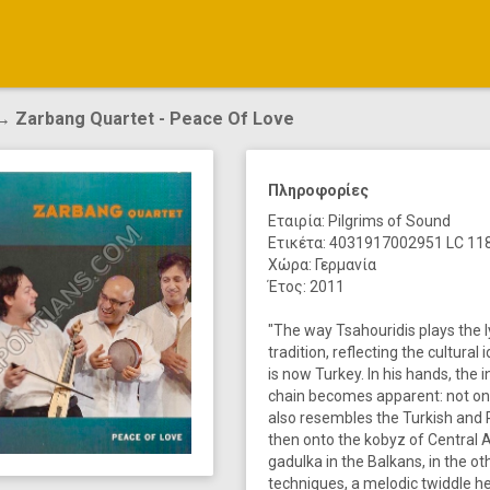
 Zarbang Quartet - Peace Of Love
Πληροφορίες
Εταιρία: Pilgrims of Sound
Ετικέτα: 4031917002951 LC 11
Χώρα: Γερμανία
Έτος: 2011
"The way Tsahouridis plays the l
tradition, reflecting the cultura
is now Turkey. In his hands, the
chain becomes apparent: not only 
also resembles the Turkish an
then onto the kobyz of Central As
gadulka in the Balkans, in the ot
techniques, a melodic twiddle he