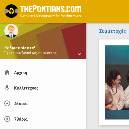
ThePontians.com
Συμμετοχές
→
Καλωσορίσατε!
keyboard_arrow_down
Έχετε συνδεθεί ως επισκέπτης
home
Αρχική
mic
Καλλιτέχνες
adjust
45άρια
adjust
78άρια